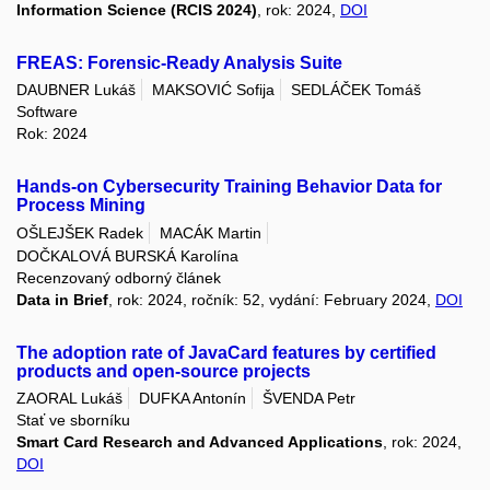
Information Science (RCIS 2024)
, rok: 2024,
DOI
FREAS: Forensic-Ready Analysis Suite
DAUBNER Lukáš
MAKSOVIĆ Sofija
SEDLÁČEK Tomáš
Software
Rok: 2024
Hands-on Cybersecurity Training Behavior Data for
Process Mining
OŠLEJŠEK Radek
MACÁK Martin
DOČKALOVÁ BURSKÁ Karolína
Recenzovaný odborný článek
Data in Brief
, rok: 2024, ročník: 52, vydání: February 2024,
DOI
The adoption rate of JavaCard features by certified
products and open-source projects
ZAORAL Lukáš
DUFKA Antonín
ŠVENDA Petr
Stať ve sborníku
Smart Card Research and Advanced Applications
, rok: 2024,
DOI