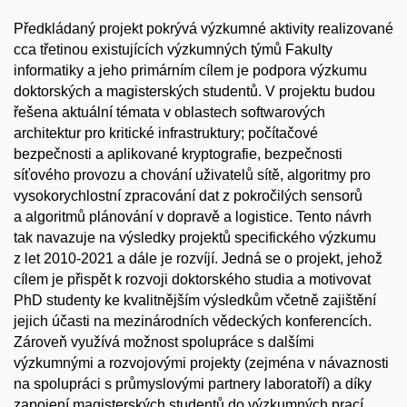
Předkládaný projekt pokrývá výzkumné aktivity realizované
cca třetinou existujících výzkumných týmů Fakulty
informatiky a jeho primárním cílem je podpora výzkumu
doktorských a magisterských studentů. V projektu budou
řešena aktuální témata v oblastech softwarových
architektur pro kritické infrastruktury; počítačové
bezpečnosti a aplikované kryptografie, bezpečnosti
síťového provozu a chování uživatelů sítě, algoritmy pro
vysokorychlostní zpracování dat z pokročilých sensorů
a algoritmů plánování v dopravě a logistice. Tento návrh
tak navazuje na výsledky projektů specifického výzkumu
z let 2010-2021 a dále je rozvíjí. Jedná se o projekt, jehož
cílem je přispět k rozvoji doktorského studia a motivovat
PhD studenty ke kvalitnějším výsledkům včetně zajištění
jejich účasti na mezinárodních vědeckých konferencích.
Zároveň využívá možnost spolupráce s dalšími
výzkumnými a rozvojovými projekty (zejména v návaznosti
na spolupráci s průmyslovými partnery laboratoří) a díky
zapojení magisterských studentů do výzkumných prací