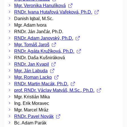
Mgr. Veronika Hanulíková
RNDr. Ivana Hutařová Vařeková, Ph.D.
Danish Iqbal, M.Sc.
Mgr. Adam Ivora
RNDr. Ján Jančár, Ph.D.
RNDr. Adam Janovský, Ph.D.
Mgr. Tomáš Jaroš
RNDr. Agáta Kružíková, Ph.D.
RNDr. Daša Kušniráková
RNDr. Jan Kvapil
Mgr. Ján Labuda
Mgr. Roman Lacko
RNDr. Martin Macák, Ph.D.
prof. RNDr. Václav Matyáš, M.Sc., Ph.D.
Mgr. Kristián Mika
Ing. Erik Moravec
Mgr. Marcel Mráz
RNDr. Pavel Novák
Bc. Adam Parák