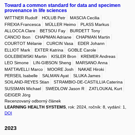
Toward a common standard for data and specimen
provenance in life sciences
WITTNER Rudolf
HOLUB Petr
MASCIA Cecilia
FREXIA Francesca
MÜLLER Heimo
PLASS Markus
ALLOCCA Clare
BETSOU Fay
BURDETT Tony
CANCIO Ibon
CHAPMAN Adriane
CHAPMAN Martin
COURTOT Mélanie
CURCIN Vasa
EDER Johann
ELLIOT Mark
EXTER Katrina
GOBLE Carole
GOLEBIEWSKI Martin
KISLER Bron
KREMER Andreas
LEO Simone
LIN-GIBSON Sheng
MARSANO Anna
MATTAVELLI Marco
MOORE Josh
NAKAE Hiroki
PERSEIL Isabelle
SALMAN Ayat
SLUKA James
SOILAND-REYES Stian
STRAMBIO-DE-CASTILLIA Caterina
SUSSMAN Michael
SWEDLOW Jason R
ZATLOUKAL Kurt
GEIGER Jörg
Recenzovaný odborný článek
LEARNING HEALTH SYSTEMS
, rok: 2024, ročník: 8, vydání: 1,
DOI
2023