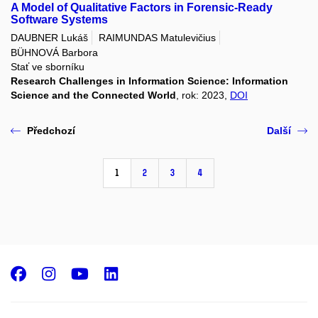
A Model of Qualitative Factors in Forensic-Ready
Software Systems
DAUBNER Lukáš
RAIMUNDAS Matulevičius
BÜHNOVÁ Barbora
Stať ve sborníku
Research Challenges in Information Science: Information
Science and the Connected World
, rok: 2023,
DOI
Předchozí
Další
1
2
3
4
Facebook
Instagram
Youtube
LinkedIn