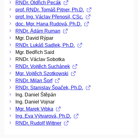
RNDr. Oldřich Pecák
prof. RNDr. Tomáš Pitner, Ph.D.
prof. Ing. Václav Přenosil, CSc.
doc. Mgr. Hana Rudová, Ph.D.
RNDr. Ádám Ruman
Mgr. David Rýpar
RNDr. Lukáš Sadlek, Ph.D.
Mgr. Bedřich Said
RNDr. Václav Sobotka
RNDr. Vojtěch Suchánek
Mgr. Vojtěch Szotkowski
RNDr. Milan Šorf
RNDr. Stanislav Špaček, Ph.D.
Ing. Daniel Štěpán
Ing. Daniel Vojnar
Mgr. Marek Vrbka
Ing. Eva Výtvarová, Ph.D.
RNDr. Rudolf Wittner