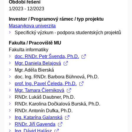
Období řešení
1/2023 - 12/2023
Investor / Programový rámec / typ projektu
Masarykova univerzita
Specifický výzkum - podpora studentských projektů
Fakulta / Pracoviště MU
Fakulta informatiky
doc. RNDr. Petr Švenda, Ph.D.
Mgr. Daniela Belajová
Mgr. Adéla Bierská
doc. Ing. RNDr. Barbora Bühnová, Ph.D.
prof. Ing. Pavel Čeleda, Ph.D.
Mgr. Tamara Čierniková
RNDr. Lukáš Daubner, Ph.D.
RNDr. Karolina Dočkalová Burská, Ph.D.
RNDr. Antonín Dufka, Ph.D.
Ing. Katarína Galanská
RNDr. Jiří Gavenda
Ing. Dávid Halász