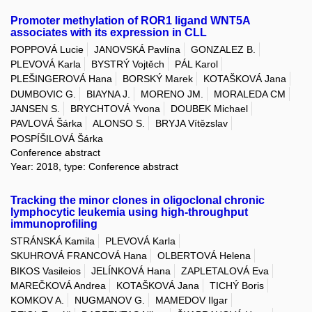
Promoter methylation of ROR1 ligand WNT5A
associates with its expression in CLL
POPPOVÁ Lucie
JANOVSKÁ Pavlína
GONZALEZ B.
PLEVOVÁ Karla
BYSTRÝ Vojtěch
PÁL Karol
PLEŠINGEROVÁ Hana
BORSKÝ Marek
KOTAŠKOVÁ Jana
DUMBOVIC G.
BIAYNA J.
MORENO JM.
MORALEDA CM
JANSEN S.
BRYCHTOVÁ Yvona
DOUBEK Michael
PAVLOVÁ Šárka
ALONSO S.
BRYJA Vítězslav
POSPÍŠILOVÁ Šárka
Conference abstract
Year: 2018, type: Conference abstract
Tracking the minor clones in oligoclonal chronic
lymphocytic leukemia using high-throughput
immunoprofiling
STRÁNSKÁ Kamila
PLEVOVÁ Karla
SKUHROVÁ FRANCOVÁ Hana
OLBERTOVÁ Helena
BIKOS Vasileios
JELÍNKOVÁ Hana
ZAPLETALOVÁ Eva
MAREČKOVÁ Andrea
KOTAŠKOVÁ Jana
TICHÝ Boris
KOMKOV A.
NUGMANOV G.
MAMEDOV Ilgar