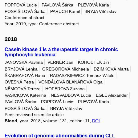
POPPOVÁ Lucie
PAVLOVÁ Šárka
PLEVOVÁ Karla
POSPÍŠILOVÁ Šárka
PARUCH Kamil
BRYJA Vítězslav
Conference abstract
Year: 2019, type: Conference abstract
2018
Casein kinase 1 is a therapeutic target in chronic
lymphocytic leukemia
JANOVSKÁ Pavlína
VERNER Jan
KOHOUTEK Jiří
BRYJOVÁ Lenka
GREGOROVÁ Michaela
DZIMKOVÁ Marta
ŠKABRAHOVÁ Hana
RADASZKIEWICZ Tomasz Witold
OVESNÁ Petra
VONDÁLOVÁ BLANÁŘOVÁ Olga
NĚMCOVÁ Tereza
HOFEROVA Zuzana
VAŠÍČKOVÁ Kateřina
NESVADBOVÁ Lucie
EGLE Alexander
PAVLOVÁ Šárka
POPPOVÁ Lucie
PLEVOVÁ Karla
POSPÍŠILOVÁ Šárka
BRYJA Vítězslav
Peer-reviewed scientific article
Blood
, year: 2018, volume: 131, edition: 11,
DOI
Evolution of genomic abnormalities during CLL