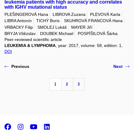
leukemia patients with high accuracy and correlates
with IGHV mutational status
PLEŠINGEROVÁ Hana
LIBROVA Zuzana
PLEVOVÁ Karla
LIBRA Antonín
TICHÝ Boris
SKUHROVÁ FRANCOVÁ Hana
VRBACKY Filip
SMOLEJ Lukáš
MAYER Jiří
BRYJA Vítězslav
DOUBEK Michael
POSPÍŠILOVÁ Šárka
Peer-reviewed scientific article
LEUKEMIA & LYMPHOMA
, year: 2017, volume: 58, edition: 1,
DOI
Previous
Next
1
2
3
Facebook
Instagram
Youtube
LinkedIn