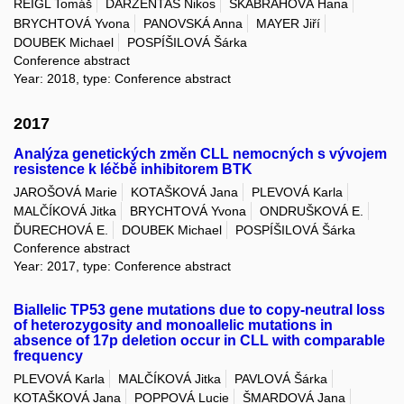
REIGL Tomáš
DARZENTAS Nikos
ŠKABRAHOVÁ Hana
BRYCHTOVÁ Yvona
PANOVSKÁ Anna
MAYER Jiří
DOUBEK Michael
POSPÍŠILOVÁ Šárka
Conference abstract
Year: 2018, type: Conference abstract
2017
Analýza genetických změn CLL nemocných s vývojem
resistence k léčbě inhibitorem BTK
JAROŠOVÁ Marie
KOTAŠKOVÁ Jana
PLEVOVÁ Karla
MALČÍKOVÁ Jitka
BRYCHTOVÁ Yvona
ONDRUŠKOVÁ E.
ĎURECHOVÁ E.
DOUBEK Michael
POSPÍŠILOVÁ Šárka
Conference abstract
Year: 2017, type: Conference abstract
Biallelic TP53 gene mutations due to copy-neutral loss
of heterozygosity and monoallelic mutations in
absence of 17p deletion occur in CLL with comparable
frequency
PLEVOVÁ Karla
MALČÍKOVÁ Jitka
PAVLOVÁ Šárka
KOTAŠKOVÁ Jana
POPPOVÁ Lucie
ŠMARDOVÁ Jana