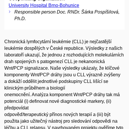
University Hospital Brno-Bohunice
Responsible person Doc. RNDr. Šárka Pospíšilová,
Ph.D.
Chronická lymfocytární leukémie (CLL) je nejčastější
leukémie dospělých v České republice. Výsledky z našich
laboratoří ukazují, že jednou z rozhodujících molekulárních
drah spojených s patogenezí CLL je nekanonická
Wnt/PCP signalizace. Naše výsledky ukázaly, že klíčové
komponenty Wnt/PCP dráhy jsou u CLL výrazně zvýšeny
a dokáží oddělit jednotlivé podskupiny CLL lišící se
klinickým průběhem a biologií
onemocnění. Analýza komponent Wnt/PCP dráhy tak má
potenciál (i) definovat nové diagnostické markery, (ii)
předpovídat
odpověď/terapeutický přínos nových terapií a (iii) být
použita jako užitečný nástroj pro sledování odpovědi na
léčbu a CLL relapsu. V navrhovaném projektu ověříme tyto