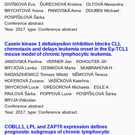
DIVÍŠKOVÁ Eva
ĎURECHOVÁ Kristina
OLTOVÁ Alexandra
BRYCHTOVÁ Yvona
PANOVSKÁ Anna
DOUBEK Michael
POSPÍŠILOVÁ Šárka
Conference abstract
Year: 2017, type: Conference abstract
Casein kinase 1 delta/epsilon inhibition blocks CLL
chemotaxis and delays leukemia onset in the Eµ-TCL1
mouse model of chronic lymphocytic leukemia.
JANOVSKÁ Pavlína
VERNER Jan
KOHOUTEK Jiří
BRYJOVÁ Lenka
DZIMKOVÁ Marta
SKABRAHOVA H.
RADASZKIEWICZ Tomasz Witold
NĚMCOVÁ Tereza
HOFEROVÁ Zuzana
VAŠÍČKOVÁ Kateřina
SMYCKOVA Lucie
GREGOROVÁ Michaela
EGLE A.
PAVLOVÁ Šárka
POPPOVÁ Lucie
POSPÍŠILOVÁ Šárka
BRYJA Vítězslav
Conference abstract
Year: 2017, type: Conference abstract
COBLL1, LPL and ZAP70 expression defines
prognostic subgroups of chronic lymphocytic