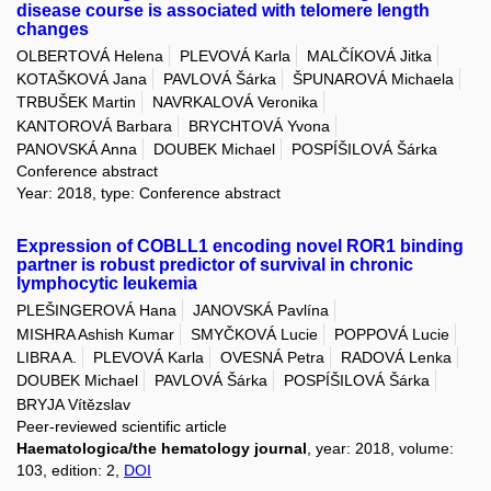
disease course is associated with telomere length
changes
OLBERTOVÁ Helena
PLEVOVÁ Karla
MALČÍKOVÁ Jitka
KOTAŠKOVÁ Jana
PAVLOVÁ Šárka
ŠPUNAROVÁ Michaela
TRBUŠEK Martin
NAVRKALOVÁ Veronika
KANTOROVÁ Barbara
BRYCHTOVÁ Yvona
PANOVSKÁ Anna
DOUBEK Michael
POSPÍŠILOVÁ Šárka
Conference abstract
Year: 2018, type: Conference abstract
Expression of COBLL1 encoding novel ROR1 binding
partner is robust predictor of survival in chronic
lymphocytic leukemia
PLEŠINGEROVÁ Hana
JANOVSKÁ Pavlína
MISHRA Ashish Kumar
SMYČKOVÁ Lucie
POPPOVÁ Lucie
LIBRA A.
PLEVOVÁ Karla
OVESNÁ Petra
RADOVÁ Lenka
DOUBEK Michael
PAVLOVÁ Šárka
POSPÍŠILOVÁ Šárka
BRYJA Vítězslav
Peer-reviewed scientific article
Haematologica/the hematology journal
, year: 2018, volume:
103, edition: 2,
DOI