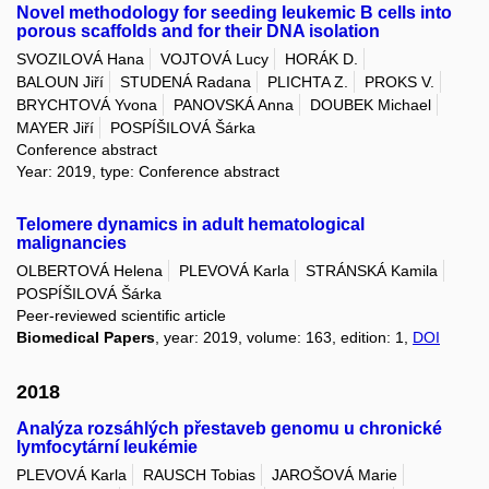
Novel methodology for seeding leukemic B cells into
porous scaffolds and for their DNA isolation
SVOZILOVÁ Hana
VOJTOVÁ Lucy
HORÁK D.
BALOUN Jiří
STUDENÁ Radana
PLICHTA Z.
PROKS V.
BRYCHTOVÁ Yvona
PANOVSKÁ Anna
DOUBEK Michael
MAYER Jiří
POSPÍŠILOVÁ Šárka
Conference abstract
Year: 2019, type: Conference abstract
Telomere dynamics in adult hematological
malignancies
OLBERTOVÁ Helena
PLEVOVÁ Karla
STRÁNSKÁ Kamila
POSPÍŠILOVÁ Šárka
Peer-reviewed scientific article
Biomedical Papers
, year: 2019, volume: 163, edition: 1,
DOI
2018
Analýza rozsáhlých přestaveb genomu u chronické
lymfocytární leukémie
PLEVOVÁ Karla
RAUSCH Tobias
JAROŠOVÁ Marie