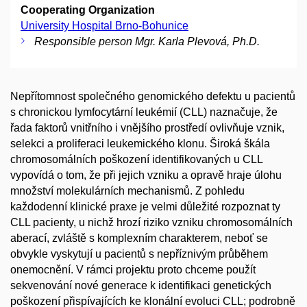
Cooperating Organization
University Hospital Brno-Bohunice
Responsible person Mgr. Karla Plevová, Ph.D.
Nepřítomnost společného genomického defektu u pacientů
s chronickou lymfocytární leukémií (CLL) naznačuje, že
řada faktorů vnitřního i vnějšího prostředí ovlivňuje vznik,
selekci a proliferaci leukemického klonu. Široká škála
chromosomálních poškození identifikovaných u CLL
vypovídá o tom, že při jejich vzniku a opravě hraje úlohu
množství molekulárních mechanismů. Z pohledu
každodenní klinické praxe je velmi důležité rozpoznat ty
CLL pacienty, u nichž hrozí riziko vzniku chromosomálních
aberací, zvláště s komplexním charakterem, neboť se
obvykle vyskytují u pacientů s nepříznivým průběhem
onemocnění. V rámci projektu proto chceme použít
sekvenování nové generace k identifikaci genetických
poškození přispívajících ke klonální evoluci CLL; podrobně