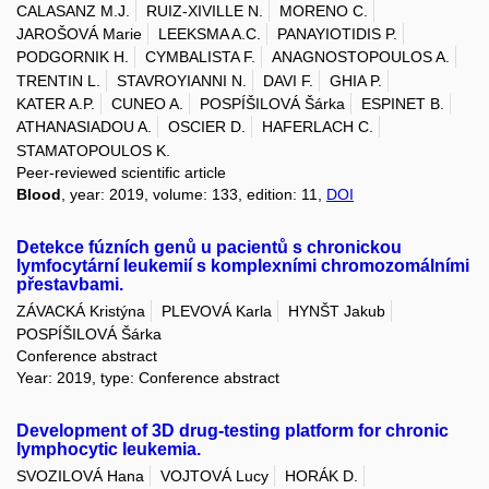
CALASANZ M.J.
RUIZ-XIVILLE N.
MORENO C.
JAROŠOVÁ Marie
LEEKSMA A.C.
PANAYIOTIDIS P.
PODGORNIK H.
CYMBALISTA F.
ANAGNOSTOPOULOS A.
TRENTIN L.
STAVROYIANNI N.
DAVI F.
GHIA P.
KATER A.P.
CUNEO A.
POSPÍŠILOVÁ Šárka
ESPINET B.
ATHANASIADOU A.
OSCIER D.
HAFERLACH C.
STAMATOPOULOS K.
Peer-reviewed scientific article
Blood
, year: 2019, volume: 133, edition: 11,
DOI
Detekce fúzních genů u pacientů s chronickou
lymfocytární leukemií s komplexními chromozomálními
přestavbami.
ZÁVACKÁ Kristýna
PLEVOVÁ Karla
HYNŠT Jakub
POSPÍŠILOVÁ Šárka
Conference abstract
Year: 2019, type: Conference abstract
Development of 3D drug-testing platform for chronic
lymphocytic leukemia.
SVOZILOVÁ Hana
VOJTOVÁ Lucy
HORÁK D.