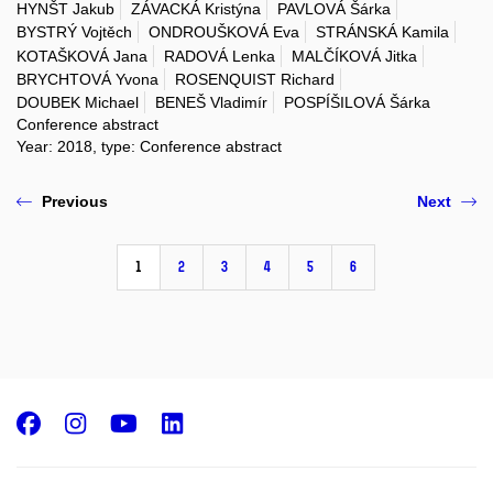
HYNŠT Jakub
ZÁVACKÁ Kristýna
PAVLOVÁ Šárka
BYSTRÝ Vojtěch
ONDROUŠKOVÁ Eva
STRÁNSKÁ Kamila
KOTAŠKOVÁ Jana
RADOVÁ Lenka
MALČÍKOVÁ Jitka
BRYCHTOVÁ Yvona
ROSENQUIST Richard
DOUBEK Michael
BENEŠ Vladimír
POSPÍŠILOVÁ Šárka
Conference abstract
Year: 2018, type: Conference abstract
Previous
Next
1
2
3
4
5
6
Facebook
Instagram
Youtube
LinkedIn