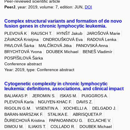
Peer-reviewed scientific article
PeerJ
, year: 2019, volume: 7, edition: JUN,
DOI
Complex structural variants and formation of de novo
fusion genes in chronic lymphocytic leukemia.
PLEVOVÁ K
RAUSCH T.
HYNŠT Jakub
JAROŠOVÁ Marie
ZÁVACKÁ Kristýna
ONDROUŠKOVÁ Eva
RADOVÁ Lenka
PAVLOVÁ Šárka
MALČÍKOVÁ Jitka
PANOVSKÁ Anna
BRYCHTOVÁ Yvona
DOUBEK Michael
BENEŠ Vladimír
POSPÍŠILOVÁ Šárka
Conference abstract
Year: 2019, type: Conference abstract
Cytogenetic complexity in chronic lymphocytic
leukemia: definitions, associations, and clinical impact
BALIAKAS P.
JEROMIN S.
ISKAS M.
PUIGGROS A.
PLEVOVÁ Karla
NGUYEN-KHAC F.
DAVIS Z.
RIGOLIN G.M.
VISENTIN A.
XOCHELLI A.
DELGADO J.
BARAN-MARSZAK F.
STALIKA E.
ABRISQUETA P.
ĎURECHOVÁ Kristina
PAPAIOANNOU G.
ECLACHE V.
DIMOU M.
ILIAKIS T.
COLLADO R.
DOUBEK Michael