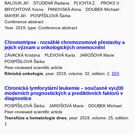
BALOUN Jiří
STUDENÁ Radana
PLICHTA Z.
PROKS V.
BRYCHTOVÁ Yvona
PANOVSKÁ Anna
DOUBEK Michael
MAYER Jiří
POSPÍŠILOVÁ Šárka
Conference abstract
Year: 2019, type: Conference abstract
Chromotripse - rozsáhlé chromozomové přestavby a
jejich význam u onkologických onemocnění
ZÁVACKÁ Kristýna
PLEVOVÁ Karla
JAROŠOVÁ Marie
POSPÍŠILOVÁ Šárka
Peer-reviewed scientific article
Klinická onkologie
, year: 2019, volume: 32, edition: 2,
DOI
Chronická lymfocytární leukemie – současné využití
moderních prognostických a prediktivních faktorů v
diagnostice
POSPÍŠILOVÁ Šárka
JAROŠOVÁ Marie
DOUBEK Michael
Peer-reviewed scientific article
Transfúze a hematologie dnes
, year: 2019, volume: 25, edition:
1