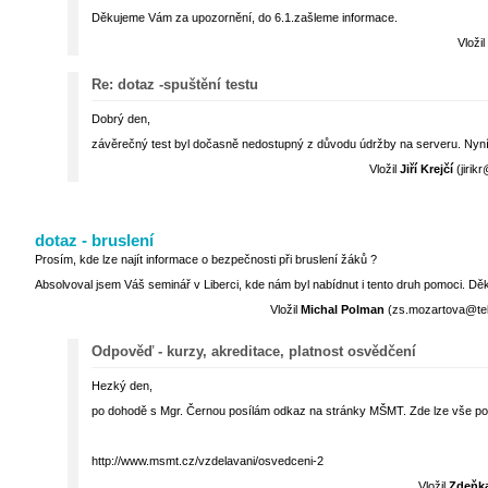
Děkujeme Vám za upozornění, do 6.1.zašleme informace.
Vložil
Re: dotaz -spuštění testu
Dobrý den,
závěrečný test byl dočasně nedostupný z důvodu údržby na serveru. Nyní j
Vložil
Jiří Krejčí
(jirik
dotaz - bruslení
Prosím, kde lze najít informace o bezpečnosti při bruslení žáků ?
Absolvoval jsem Váš seminář v Liberci, kde nám byl nabídnut i tento druh pomoci. Dě
Vložil
Michal Polman
(zs.mozartova@tele
Odpověď - kurzy, akreditace, platnost osvědčení
Hezký den,
po dohodě s Mgr. Černou posílám odkaz na stránky MŠMT. Zde lze vše pot
http://www.msmt.cz/vzdelavani/osvedceni-2
Vložil
Zdeňk