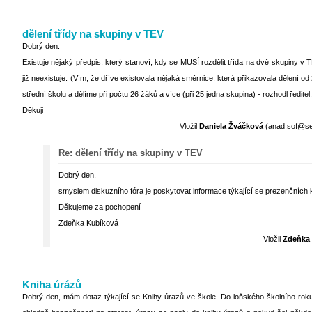
dělení třídy na skupiny v TEV
Dobrý den.
Existuje nějaký předpis, který stanoví, kdy se MUSÍ rozdělit třída na dvě skupiny v T
již neexistuje. (Vím, že dříve existovala nějaká směrnice, která přikazovala dělení o
střední školu a dělíme při počtu 26 žáků a více (při 25 jedna skupina) - rozhodl ředi
Děkuji
Vložil
Daniela Žváčková
(anad.sof@sez
Re: dělení třídy na skupiny v TEV
Dobrý den,
smyslem diskuzního fóra je poskytovat informace týkající se prezenčních 
Děkujeme za pochopení
Zdeňka Kubíková
Vložil
Zdeňka
Kniha úrázů
Dobrý den, mám dotaz týkající se Knihy úrazů ve škole. Do loňského školního rok