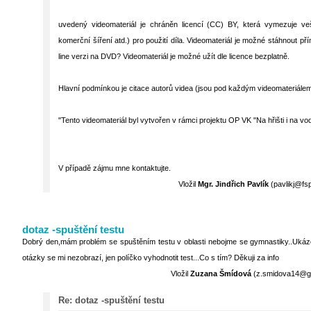
uvedený videomateriál je chráněn licencí (CC) BY, která vymezuje ve
komerční šíření atd.) pro použití díla. Videomateriál je možné stáhnout p
line verzi na DVD? Videomateriál je možné užít dle licence bezplatně.
Hlavní podmínkou je citace autorů videa (jsou pod každým videomateriálem
"Tento videomateriál byl vytvořen v rámci projektu OP VK "Na hřišti i na v
V případě zájmu mne kontaktujte.
Vložil
Mgr. Jindřich Pavlík
(pavlikj@fsp
dotaz -spuštění testu
Dobrý den,mám problém se spuštěním testu v oblasti nebojme se gymnastiky..Ukáze
otázky se mi nezobrazí, jen políčko vyhodnotit test...Co s tím? Děkuji za info
Vložil
Zuzana Šmídová
(z.smidova14@gma
Re: dotaz -spuštění testu