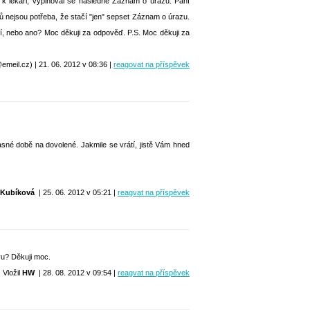
 k lékaři, vyplňoval se následně Záznam o úrazu. Paní
zů nejsou potřeba, že stačí "jen" sepset Záznam o úrazu.
cí, nebo ano? Moc děkuji za odpověď. P.S. Moc děkuji za
eil.cz) | 21. 06. 2012 v 08:36 |
reagovat na příspěvek
asné době na dovolené. Jakmile se vrátí, jistě Vám hned
 Kubíková
| 25. 06. 2012 v 05:21 |
reagvat na příspěvek
vu? Děkuji moc.
Vložil
HW
| 28. 08. 2012 v 09:54 |
reagvat na příspěvek