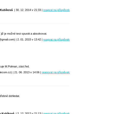
Kubíková
| 30. 12. 2014 v 21:33 |
reagvat na příspěvek
iž je možné test spustit a absolvovat.
r@gmail.com) | 2. 01. 2015 v 13:42 |
reagvat na příspěvek
kuje M.Polman, zást.řed.
com.cz) | 21. 06. 2013 v 14:06 |
reagovat na příspěvek
řebné dohledat.
a Kubíková
| 2. 12. 2012 v 21:13 |
reagvat na příspěvek