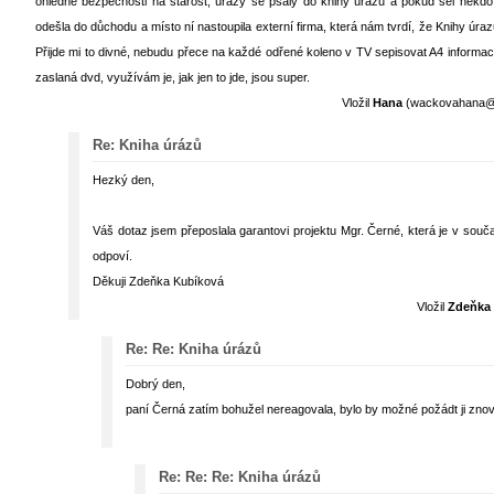
ohledně bezpečnosti na starost, úrazy se psaly do knihy úrazů a pokud šel někdo
odešla do důchodu a místo ní nastoupila externí firma, která nám tvrdí, že Knihy úra
Přijde mi to divné, nebudu přece na každé odřené koleno v TV sepisovat A4 informa
zaslaná dvd, využívám je, jak jen to jde, jsou super.
Vložil
Hana
(wackovahana@em
Re: Kniha úrázů
Hezký den,
Váš dotaz jsem přeposlala garantovi projektu Mgr. Černé, která je v souč
odpoví.
Děkuji Zdeňka Kubíková
Vložil
Zdeňka
Re: Re: Kniha úrázů
Dobrý den,
paní Černá zatím bohužel nereagovala, bylo by možné požádt ji zno
Re: Re: Re: Kniha úrázů