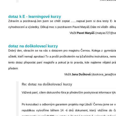
dotaz k E - learningové kurzy
Zdravím a pozdravuji.Jen jsem se chtěl zeptat .......napsal jsem si dva testy E- 
vyhodnocení a výsledky. Děkuji moc s pozdravem Pavel Matyáš.Dáte mi vědět- děkuj
Vložil
Pavel Matyáš
(matyas727@sezn
dotaz na doškolovací kurzy
Dobrý den, obracím se na vás s dotazem pro magistru Černou. Kolega z gymnázia mi
učitelé, kteří nemají aprobaci Tv a prošli proškolením na lyžařského instruktora, n
tento dotaz přeposlat paní magistře a pokud je to pravda, kde najdeme nějaké práv
předem
Vložil
Jana Dušková
(duskova_jana@cent
Re: dotaz na doškolovací kurzy
Vážená paní, cílem diskusního fóra je především poskytovat informace týkaj
Po konzultaci s odborným garantem projektu mgr.Libuší Černou jsme se vš
republikou vytvoříme během 14 -ti dnů dokument, který vložíme do č