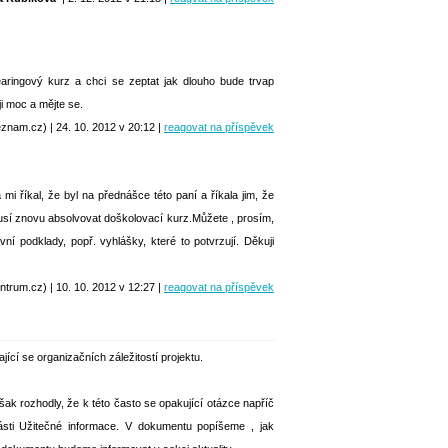
learingový kurz a chci se zeptat jak dlouho bude trvap
i moc a mějte se.
am.cz) | 24. 10. 2012 v 20:12 |
reagovat na příspěvek
 říkal, že byl na přednášce této paní a říkala jim, že
emusí znovu absolvovat doškolovací kurz.Můžete , prosím,
ní podklady, popř. vyhlášky, které to potvrzují. Děkuji
rum.cz) | 10. 10. 2012 v 12:27 |
reagovat na příspěvek
ící se organizačních záležitostí projektu.
ak rozhodly, že k této často se opakující otázce napříč
ásti Užitečné informace. V dokumentu popíšeme , jak