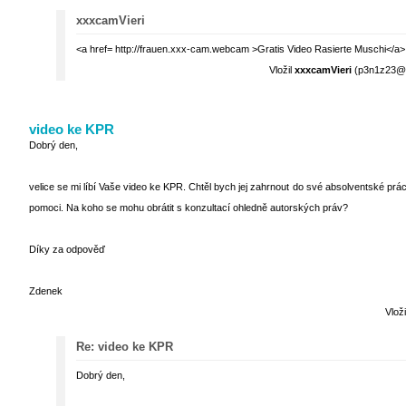
xxxcamVieri
<a href= http://frauen.xxx-cam.webcam >Gratis Video Rasierte Muschi</a>
Vložil
xxxcamVieri
(p3n1z23@gm
video ke KPR
Dobrý den,
velice se mi líbí Vaše video ke KPR. Chtěl bych jej zahrnout do své absolventské pr
pomoci. Na koho se mohu obrátit s konzultací ohledně autorských práv?
Díky za odpověď
Zdenek
Vlož
Re: video ke KPR
Dobrý den,