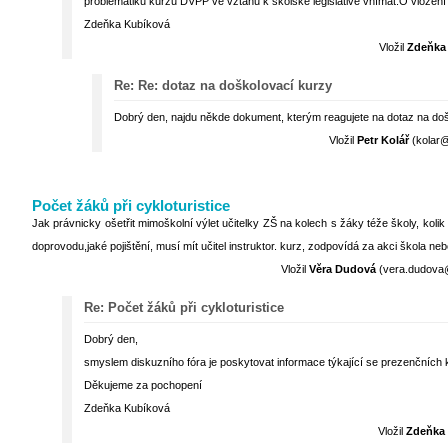
problematiku kurzů DVPP ve vztahu k školské legislativě vnímat.O vložení
Zdeňka Kubíková
Vložil
Zdeňka
Re: Re: dotaz na doškolovací kurzy
Dobrý den, najdu někde dokument, kterým reagujete na dotaz na doš
Vložil
Petr Kolář
(kolar@
Počet žáků při cykloturistice
Jak právnicky ošetřit mimoškolní výlet učitelky ZŠ na kolech s žáky téže školy, koli
doprovodu,jaké pojištění, musí mít učitel instruktor. kurz, zodpovídá za akci škola ne
Vložil
Věra Dudová
(vera.dudova@p
Re: Počet žáků při cykloturistice
Dobrý den,
smyslem diskuzního fóra je poskytovat informace týkající se prezenčních 
Děkujeme za pochopení
Zdeňka Kubíková
Vložil
Zdeňka