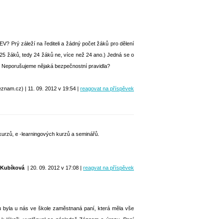
EV? Prý záleží na řediteli a žádný počet žáků pro dělení
d 25 žáků, tedy 24 žáků ne, více než 24 ano.) Jedná se o
tel. Neporušujeme nějaká bezpečnostní pravidla?
nam.cz) | 11. 09. 2012 v 19:54 |
reagovat na příspěvek
kurzů, e -learningových kurzů a seminářů.
 Kubíková
| 20. 09. 2012 v 17:08 |
reagvat na příspěvek
u byla u nás ve škole zaměstnaná paní, která měla vše