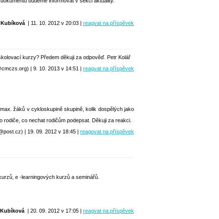
 dokumentu budeme informovat v sekci aktuality.
 Kubíková
| 11. 10. 2012 v 20:03 |
reagvat na příspěvek
kolovací kurzy? Předem děkuji za odpověď. Petr Kolář
cmczs.org) | 9. 10. 2013 v 14:51 |
reagvat na příspěvek
k max. žáků v cykloskupině skupině, kolik dospělých jako
bo rodiče, co nechat rodičům podepsat. Děkuji za reakci.
ost.cz) | 19. 09. 2012 v 18:45 |
reagovat na příspěvek
kurzů, e -learningových kurzů a seminářů.
 Kubíková
| 20. 09. 2012 v 17:05 |
reagvat na příspěvek