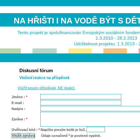
NA HŘIŠTI I NA VODĚ BÝT S D
Tento projekt je spolufinancován Evropským sociálním fonde
1.3.2010 - 28.2.2013
Udržitelnost projektu: 1.3.2013 -
Diskusní fórum
Vložení reakce na příspěvek
Vložit pouze příspěvek, NE reakci.
Jméno :
*
E-mail :
Nadpis :
Zpráva :
*
Ověřovací kód :
*
Napište prosím kolik je 5x3.
Údaje označené
*
je povinné vyplnit.