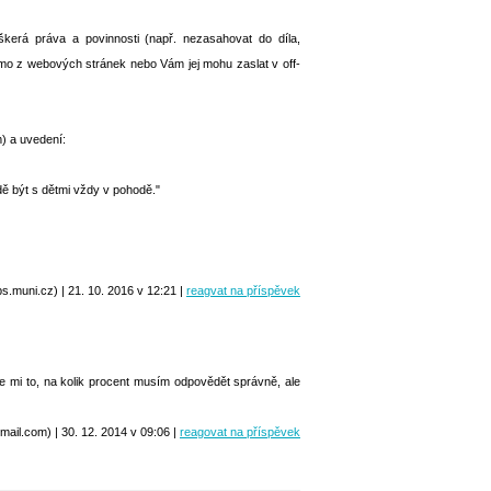
škerá práva a povinnosti (např. nezasahovat do díla,
římo z webových stránek nebo Vám jej mohu zaslat v off-
) a uvedení:
odě být s dětmi vždy v pohodě."
s.muni.cz) | 21. 10. 2016 v 12:21 |
reagvat na příspěvek
 mi to, na kolik procent musím odpovědět správně, ale
il.com) | 30. 12. 2014 v 09:06 |
reagovat na příspěvek