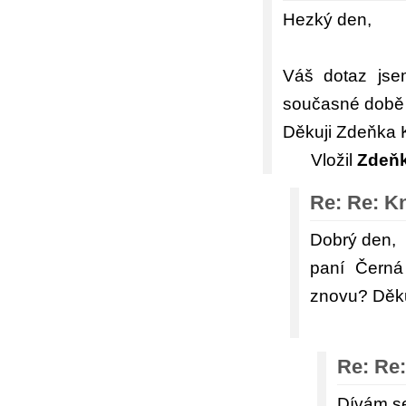
Hezký den,
Váš dotaz jsem
současné době n
Děkuji Zdeňka 
Vložil
Zdeňk
Re: Re: K
Dobrý den,
paní Černá
znovu? Děku
Re: Re:
Dívám se