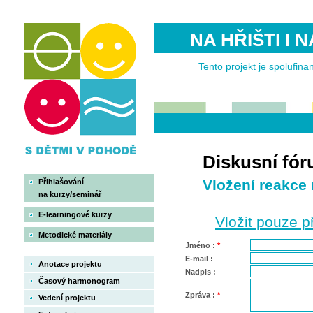
NA HŘIŠTI I 
Tento projekt je spolufi
Diskusní fó
Vložení reakce
Přihlašování
na kurzy/seminář
E-learningové kurzy
Vložit pouze p
Metodické materiály
Jméno :
*
E-mail :
Anotace projektu
Nadpis :
Časový harmonogram
Zpráva :
*
Vedení projektu