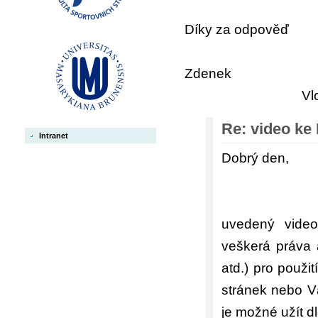
Díky za odpověď
Zdenek
Vl
Re: video ke
Intranet
Dobrý den,
uvedený video
veškerá práva 
atd.) pro použi
stránek nebo Vá
je možné užít d