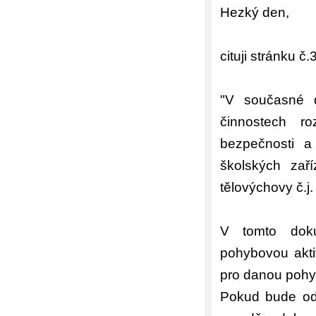
Hezký den,
cituji stránku č
"V současné d
činnostech r
bezpečnosti a
školských zaří
tělovýchovy č.j
V tomto doku
pohybovou akti
pro danou pohy
Pokud bude od 