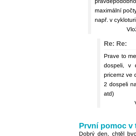
pravděpodobno
maximální počty
např. v cykloturi
Vlo
Re: Re:
Prave to me
dospeli, v
pricemz ve d
2 dospeli n
atd)
První pomoc v 
Dobrý den, chtěl by