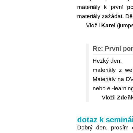
materiály k první p
materiály zažádat. Dě
Vložil
Karel
(jumpe
Re: První po
Hezký den,
materiály z we
Materiály na D
nebo e -learnin
Vložil
Zdeňk
dotaz k seminá
Dobrý den, prosím o