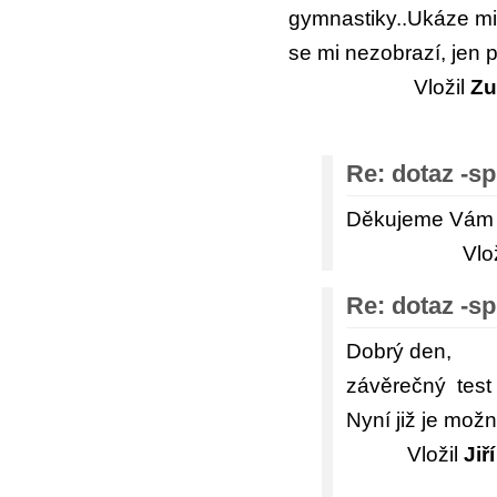
gymnastiky..Ukáze mi
se mi nezobrazí, jen p
Vložil
Zu
Re: dotaz -sp
Děkujeme Vám z
Vlo
Re: dotaz -sp
Dobrý den,
závěrečný tes
Nyní již je možn
Vložil
Jiř