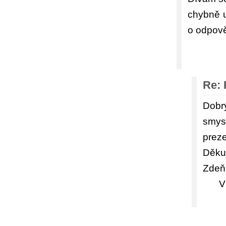
chybně 
o odpově
Re: 
Dobr
smys
preze
Děku
Zdeň
V