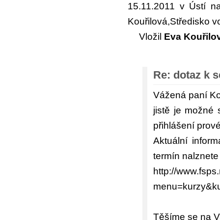
15.11.2011 v Ústí n
Kouřilová,Středisko v
Vložil
Eva Kouřilo
Re: dotaz k 
Vážená paní Ko
jistě je možné 
přihlášení prov
Aktuální infor
termín nalznete
http://www.fsp
menu=kurzy&kur
Těšíme se na Va