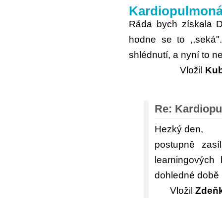
Kardiopulmonál
Ráda bych získala D
hodne se to ,,seká"
shlédnutí, a nyní to 
Vložil
Kub
Re: Kardiopu
Hezký den,
postupně zasí
learningových
dohledné době p
Vložil
Zdeňk