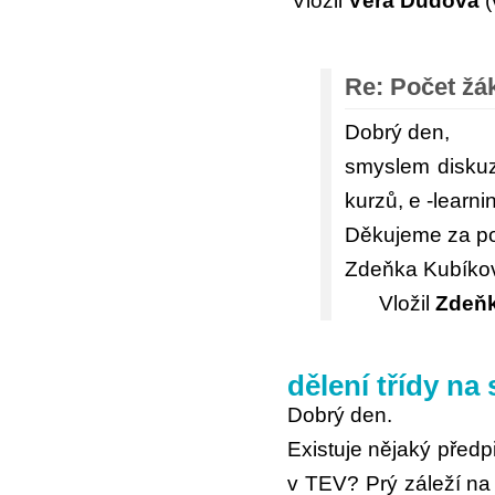
Vložil
Věra Dudová
(
Re: Počet žák
Dobrý den,
smyslem diskuzn
kurzů, e -learn
Děkujeme za p
Zdeňka Kubíko
Vložil
Zdeňk
dělení třídy na
Dobrý den.
Existuje nějaký předpi
v TEV? Prý záleží na ř