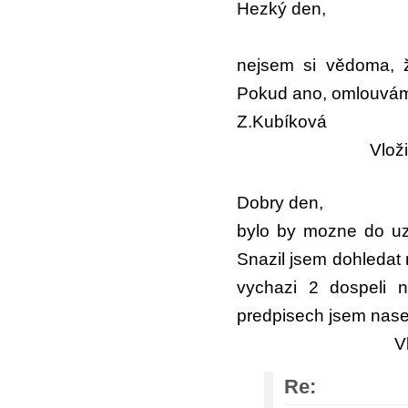
Hezký den,
nejsem si vědoma, ž
Pokud ano, omlouvám 
Z.Kubíková
Vlož
Dobry den,
bylo by mozne do uz
Snazil jsem dohledat 
vychazi 2 dospeli 
predpisech jsem nasel 
V
Re: