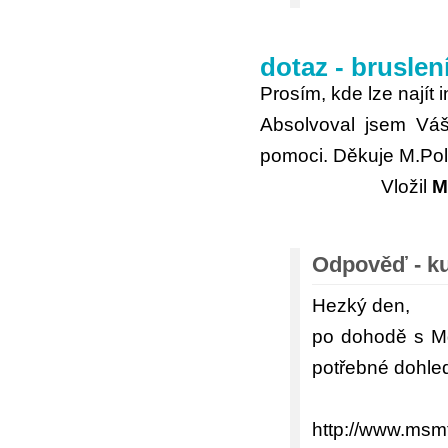
dotaz - bruslen
Prosím, kde lze najít 
Absolvoval jsem Váš
pomoci. Děkuje M.Pol
Vložil
M
Odpověď - ku
Hezký den,
po dohodě s Mg
potřebné dohled
http://www.msm