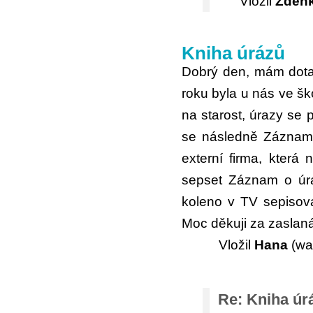
Vložil
Zdeňk
Kniha úrázů
Dobrý den, mám dotaz
roku byla u nás ve š
na starost, úrazy se 
se následně Záznam 
externí firma, která
sepset Záznam o úra
koleno v TV sepisov
Moc děkuji za zaslaná 
Vložil
Hana
(wa
Re: Kniha úr