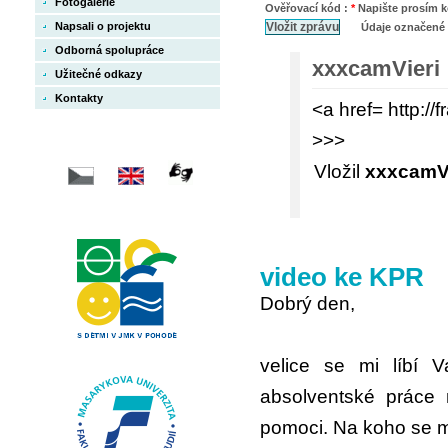
Fotogalerie
Ověřovací kód :
*
Napište prosím ko
Napsali o projektu
Údaje označené
Odborná spolupráce
xxxcamVieri
Užitečné odkazy
Kontakty
<a href= http:/
>>>
Vložil
xxxcamVi
video ke KPR
Dobrý den,
velice se mi líbí 
absolventské práce 
pomoci. Na koho se m