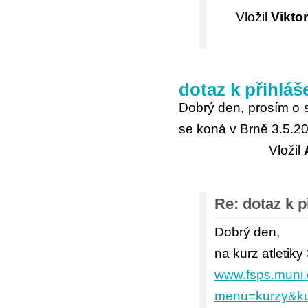
Vložil
Vikto
dotaz k přihláše
Dobrý den, prosím o sd
se koná v Brně 3.5.20
Vložil
Re: dotaz k p
Dobrý den,
na kurz atletik
www.fsps.muni.
menu=kurzy&kur