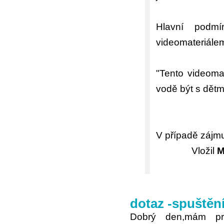
Hlavní podm
videomateriálem
"Tento videomat
vodě být s dětm
V případě zájmu
Vložil
M
dotaz -spuštění
Dobrý den,mám pr