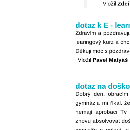
Vložil
Zde
dotaz k E - lea
Zdravím a pozdravuji.
learingový kurz a chc
Děkuji moc s pozdrav
Vložil
Pavel Matyáš
dotaz na doško
Dobrý den, obracím
gymnázia mi říkal, že
nemají aprobaci Tv 
znovu absolvovat doš
magistře a pokud je