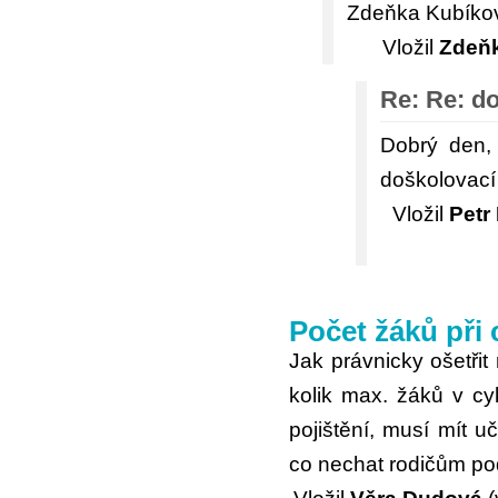
Zdeňka Kubíko
Vložil
Zdeň
Re: Re: d
Dobrý den,
doškolovací
Vložil
Petr
Počet žáků při 
Jak právnicky ošetřit
kolik max. žáků v cy
pojištění, musí mít uč
co nechat rodičům pod