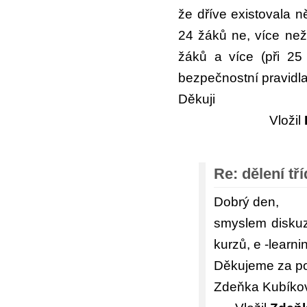
že dříve existovala n
24 žáků ne, více než
žáků a více (při 25
bezpečnostní pravidl
Děkuji
Vložil
Re: dělení tř
Dobrý den,
smyslem diskuzn
kurzů, e -learn
Děkujeme za p
Zdeňka Kubíko