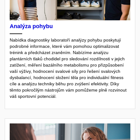
Analýza pohybu
Nabídka diagnostiky laboratoří analýzy pohybu poskytují
podrobné informace, které vám pomohou optimalizovat
trénink a předcházet zraněním. Nabízíme analýzu
plantárních tlaků chodidel pro sledování rozdílnosti v jejich
zatížení, měření bazálního metabolismu pro přizpůsobení
vaší výživy, hodnocení svalové síly pro řešení svalových
dysbalancí, hodnocení složení těla pro individuální fitness
cíle a analýzu techniky běhu pro zvýšení efektivity. Díky
těmto pokročilým nástrojům vám pomůžeme plně rozvinout
váš sportovní potenciál.