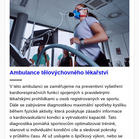
Ambulance tělovýchovného lékařství
V této ambulanci se zaměřujeme na preventivní vyšetření
kardiorespiračních funkcí spojených s pravidelnými
lékařskými prohlídkami u osob registrovaných ve sportu.
Dále se zabýváme diagnostikou maximální spotřeby kyslíku
během fyzické aktivity, která poskytuje zásadní informace
o kardiovaskulární kondici a vytrvalostní kapacitě. Tato
diagnostika pomáhá sportovcům optimalizovat trénink,
stanovit si individuální kondiční cíle a sledovat pokroky
v průběhu času. Ať už usilujete o špičkový výkon, nebo se