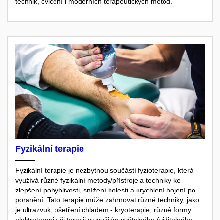
technik, cvičení i moderních terapeutických metod.
Fyzikální terapie
Fyzikální terapie je nezbytnou součástí fyzioterapie, která
využívá různé fyzikální metody/přístroje a techniky ke
zlepšení pohyblivosti, snížení bolesti a urychlení hojení po
poranění. Tato terapie může zahrnovat různé techniky, jako
je ultrazvuk, ošetření chladem - kryoterapie, různé formy
elektroterapie či terapii s využitím světelného (viditelného