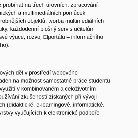
probíhat na třech úrovních: zpracování
nických a multimediálních pomůcek
robnějších objektů, tvorba multimediálních
ýuky, každodenní plošný servis učitelům
 své výuce; rozvoj Elportálu – informačního
ho).
ových děl v prostředí webového
laden na možnost samostatné práce studentů
 využití v kombinovaném a celoživotním
oužívání zkušeností získaných při vývoji
 (didaktické, e-learningové, informatické,
 vrstvy vyučujících k elektronické podpoře