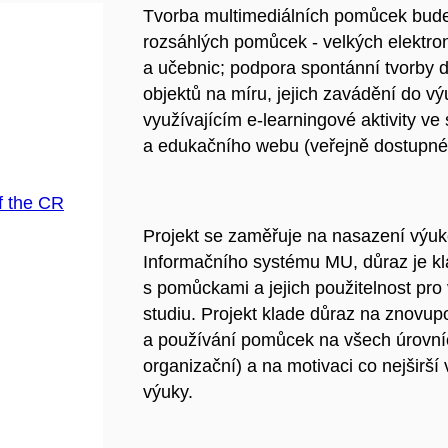
Tvorba multimediálních pomůcek bude 
rozsáhlých pomůcek - velkých elektro
a učebnic; podpora spontánní tvorby d
objektů na míru, jejich zavádění do v
využívajícím e-learningové aktivity ve
a edukačního webu (veřejně dostupné
f the CR
Projekt se zaměřuje na nasazení výuk
Informačního systému MU, důraz je k
s pomůckami a jejich použitelnost pro
studiu. Projekt klade důraz na znovup
a používání pomůcek na všech úrovních
organizační) a na motivaci co nejširší
výuky.