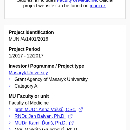
Studies. It includes
Faculty of Medicine
. Official
project website can be found on
muni.cz
.
Project Identification
MUNI/A/1401/2016
Project Period
1/2017 - 12/2017
Investor / Pogramme / Project type
Masaryk University
Grant Agency of Masaryk University
Category A
MU Faculty or unit
Faculty of Medicine
prof. MUDr. Anna Vašků, CSc.
RNDr. Jan Balvan, Ph.D.
MUDr. Kamil Ďuriš, Ph.D.
Mgr. Markéta Grulichová, Ph.D.