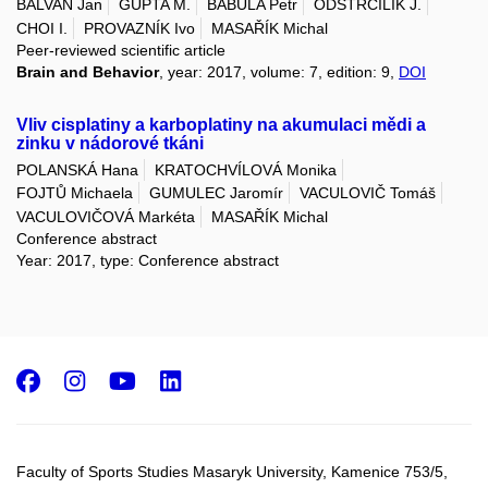
BALVAN Jan
GUPTA M.
BABULA Petr
ODSTRCILIK J.
CHOI I.
PROVAZNÍK Ivo
MASAŘÍK Michal
Peer-reviewed scientific article
Brain and Behavior
, year: 2017, volume: 7, edition: 9,
DOI
Vliv cisplatiny a karboplatiny na akumulaci mědi a
zinku v nádorové tkáni
POLANSKÁ Hana
KRATOCHVÍLOVÁ Monika
FOJTŮ Michaela
GUMULEC Jaromír
VACULOVIČ Tomáš
VACULOVIČOVÁ Markéta
MASAŘÍK Michal
Conference abstract
Year: 2017, type: Conference abstract
Facebook
Instagram
Youtube
LinkedIn
Faculty of Sports Studies Masaryk University, Kamenice 753/5​,