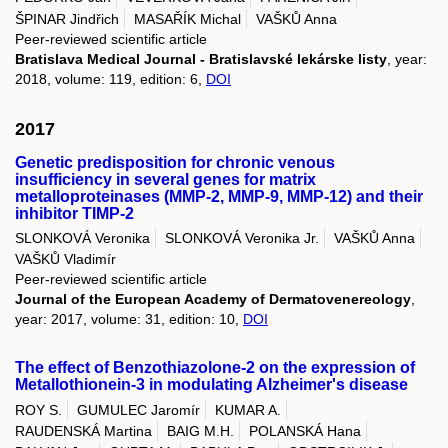
ŠPINAR Jindřich
MASAŘÍK Michal
VAŠKŮ Anna
Peer-reviewed scientific article
Bratislava Medical Journal - Bratislavské lekárske listy
, year:
2018, volume: 119, edition: 6,
DOI
2017
Genetic predisposition for chronic venous
insufficiency in several genes for matrix
metalloproteinases (MMP-2, MMP-9, MMP-12) and their
inhibitor TIMP-2
SLONKOVÁ Veronika
SLONKOVÁ Veronika Jr.
VAŠKŮ Anna
VAŠKŮ Vladimír
Peer-reviewed scientific article
Journal of the European Academy of Dermatovenereology
,
year: 2017, volume: 31, edition: 10,
DOI
The effect of Benzothiazolone-2 on the expression of
Metallothionein-3 in modulating Alzheimer's disease
ROY S.
GUMULEC Jaromír
KUMAR A.
RAUDENSKÁ Martina
BAIG M.H.
POLANSKÁ Hana