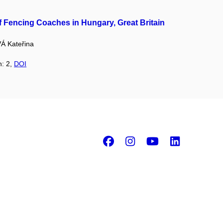
f Fencing Coaches in Hungary, Great Britain
 Kateřina
n: 2,
DOI
Facebook
Instagram
Youtube
Linke