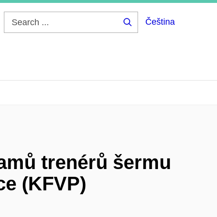
Čeština
Search
...
ramů trenérů šermu
ice (KFVP)