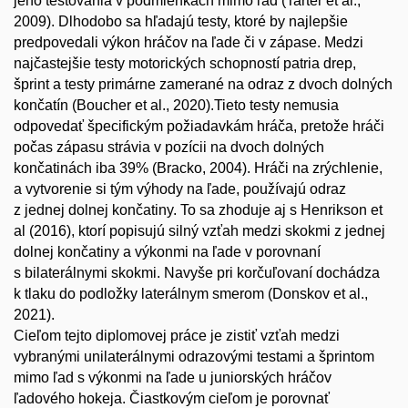
jeho testovania v podmienkach mimo ľad (Tarter et al.,
2009). Dlhodobo sa hľadajú testy, ktoré by najlepšie
predpovedali výkon hráčov na ľade či v zápase. Medzi
najčastejšie testy motorických schopností patria drep,
šprint a testy primárne zamerané na odraz z dvoch dolných
končatín (Boucher et al., 2020).Tieto testy nemusia
odpovedať špecifickým požiadavkám hráča, pretože hráči
počas zápasu strávia v pozícii na dvoch dolných
končatinách iba 39% (Bracko, 2004). Hráči na zrýchlenie,
a vytvorenie si tým výhody na ľade, používajú odraz
z jednej dolnej končatiny. To sa zhoduje aj s Henrikson et
al (2016), ktorí popisujú silný vzťah medzi skokmi z jednej
dolnej končatiny a výkonmi na ľade v porovnaní
s bilaterálnymi skokmi. Navyše pri korčuľovaní dochádza
k tlaku do podložky laterálnym smerom (Donskov et al.,
2021).
Cieľom tejto diplomovej práce je zistiť vzťah medzi
vybranými unilaterálnymi odrazovými testami a šprintom
mimo ľad s výkonmi na ľade u juniorských hráčov
ľadového hokeja. Čiastkovým cieľom je porovnať