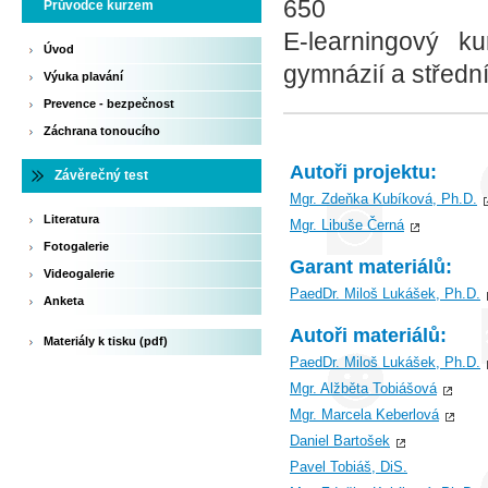
650
Průvodce kurzem
E-learningový ku
Úvod
gymnázií a střední
Výuka plavání
Prevence - bezpečnost
Záchrana tonoucího
Autoři projektu:
Závěrečný test
Mgr. Zdeňka Kubíková, Ph.D.
Literatura
Mgr. Libuše Černá
Fotogalerie
Garant materiálů:
Videogalerie
PaedDr. Miloš Lukášek, Ph.D.
Anketa
Autoři materiálů:
Materiály k tisku (pdf)
PaedDr. Miloš Lukášek, Ph.D.
Mgr. Alžběta Tobiášová
Mgr. Marcela Keberlová
Daniel Bartošek
Pavel Tobiáš, DiS.