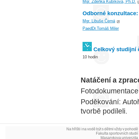
Mgr. Zdeňka Kubíková, Ph.D.
Odborné konzultace:
Mgr. Libuše Černá
PaedDr.Tomáš Miler
Celkový studijní 
10 hodin
Natáčení a zpraco
Fotodokumentace b
Poděkování: Autoři
tvorbě podíleli.
Na hřišti i na vodě být s dětmi vždy v pohodě 
Fakulta sportovních studií 
Masarykova univerzita 