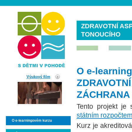
ZDRAVOTNÍ AS
TONOUCÍHO
O e-learnin
Výukový film
ZDRAVOTNÍ
ZÁCHRANA
Tento projekt je
státním rozpočtem
O e-learningovém kurzu
Kurz je akredito