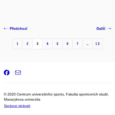
Předchozí
Další
1
2
3
4
5
6
7
…
15
Facebook
e-
Email
mail
© 2020 Centrum univerzitního sportu, Fakulta sportovních studií,
Masarykova univerzita
Správce stránek