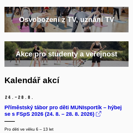
Osvobození z TV, uznání TV
Akce pro studenty a veřejnost
Kalendář akcí
24.–28.
8.
Příměstský tábor pro děti MUNIsportík – hýbej
se s FSpS 2026 (24. 8. – 28. 8. 2026)
Pro děti ve věku 6 – 13 let