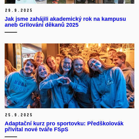
29.
9.
2025
Jak jsme zahájili akademický rok na kampusu
aneb Grilování děkanů 2025
25.
9.
2025
Adaptační kurz pro sportovku: Předškolovák
přivítal nové tváře FSpS