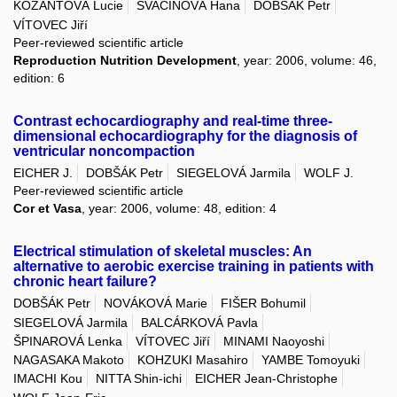
KOŽANTOVÁ Lucie
SVAČINOVÁ Hana
DOBŠÁK Petr
VÍTOVEC Jiří
Peer-reviewed scientific article
Reproduction Nutrition Development
, year: 2006, volume: 46,
edition: 6
Contrast echocardiography and real-time three-
dimensional echocardiography for the diagnosis of
ventricular noncompaction
EICHER J.
DOBŠÁK Petr
SIEGELOVÁ Jarmila
WOLF J.
Peer-reviewed scientific article
Cor et Vasa
, year: 2006, volume: 48, edition: 4
Electrical stimulation of skeletal muscles: An
alternative to aerobic exercise training in patients with
chronic heart failure?
DOBŠÁK Petr
NOVÁKOVÁ Marie
FIŠER Bohumil
SIEGELOVÁ Jarmila
BALCÁRKOVÁ Pavla
ŠPINAROVÁ Lenka
VÍTOVEC Jiří
MINAMI Naoyoshi
NAGASAKA Makoto
KOHZUKI Masahiro
YAMBE Tomoyuki
IMACHI Kou
NITTA Shin-ichi
EICHER Jean-Christophe