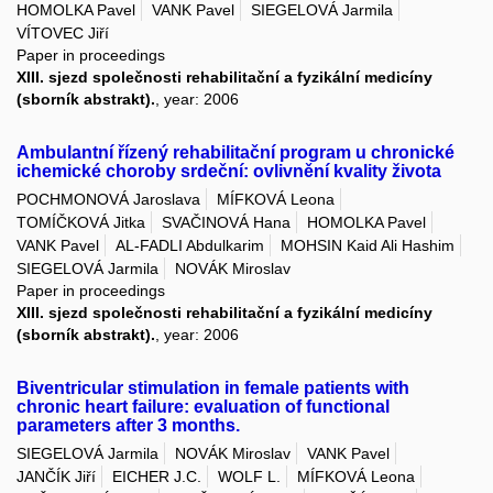
HOMOLKA Pavel
VANK Pavel
SIEGELOVÁ Jarmila
VÍTOVEC Jiří
Paper in proceedings
XIII. sjezd společnosti rehabilitační a fyzikální medicíny
(sborník abstrakt).
, year: 2006
Ambulantní řízený rehabilitační program u chronické
ichemické choroby srdeční: ovlivnění kvality života
POCHMONOVÁ Jaroslava
MÍFKOVÁ Leona
TOMÍČKOVÁ Jitka
SVAČINOVÁ Hana
HOMOLKA Pavel
VANK Pavel
AL-FADLI Abdulkarim
MOHSIN Kaid Ali Hashim
SIEGELOVÁ Jarmila
NOVÁK Miroslav
Paper in proceedings
XIII. sjezd společnosti rehabilitační a fyzikální medicíny
(sborník abstrakt).
, year: 2006
Biventricular stimulation in female patients with
chronic heart failure: evaluation of functional
parameters after 3 months.
SIEGELOVÁ Jarmila
NOVÁK Miroslav
VANK Pavel
JANČÍK Jiří
EICHER J.C.
WOLF L.
MÍFKOVÁ Leona