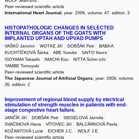
WOLF Jean-Eric
Peer-reviewed scientific article
International Heart Journal
, year: 2006, volume: 47, edition: 3
HISTOPATHOLOGIC CHANGES IN SELECTED
INTERNAL ORGANS OF THE GOATS WITH
IMPLANTED UPTAH AND UPVAD PUMPS
VAŠKŮ Jaromír
WOTKE Jiří
DOBŠÁK Petr
BABA A.
KUCHTÍČKOVÁ Šárka
ABE Yusuke
SAITO Itsuro
ISOYAMA Takashi
IMACHI Kou
NITTA Schin-ichi
YAMBE Tomoyuki
Peer-reviewed scientific article
The Japanese Journal of Artificial Organs
, year: 2006, volume:
35, edition: 2
Improvement of regional blood supply by electrical
stimulation of strength muscles in patients with end-
stage congestive heart failure.
JANČÍK Jiří
DOBŠÁK Petr
SIEGELOVÁ Jarmila
SVAČINOVÁ Hana
VÍTOVEC Jiří
BALCÁRKOVÁ Pavla
KOŽANTOVÁ Lucie
EICHER J.C.
WOLF J.E.
Peer-reviewed scientific article