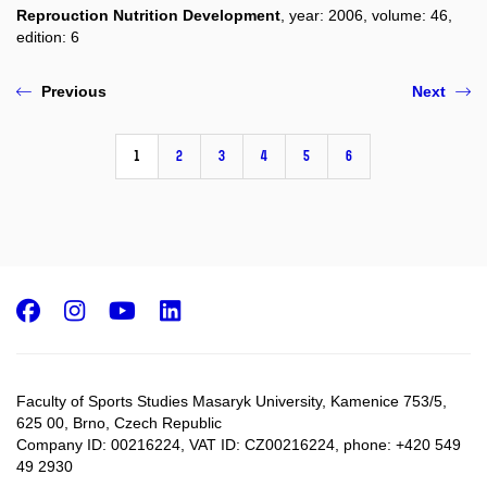
Reprouction Nutrition Development
, year: 2006, volume: 46,
edition: 6
Previous
Next
1
2
3
4
5
6
Facebook
Instagram
Youtube
LinkedIn
Faculty of Sports Studies Masaryk University, Kamenice 753/5​,
625 00, Brno, Czech Republic
Company ID: 00216224, VAT ID: CZ00216224, phone: +420 549
49 2930