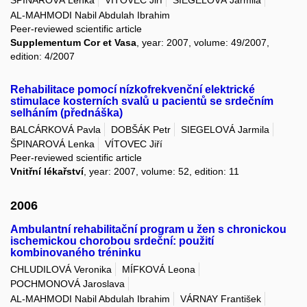
ŠPINAROVÁ Lenka
VÍTOVEC Jiří
SIEGELOVÁ Jarmila
AL-MAHMODI Nabil Abdulah Ibrahim
Peer-reviewed scientific article
Supplementum Cor et Vasa
, year: 2007, volume: 49/2007,
edition: 4/2007
Rehabilitace pomocí nízkofrekvenční elektrické
stimulace kosterních svalů u pacientů se srdečním
selháním (přednáška)
BALCÁRKOVÁ Pavla
DOBŠÁK Petr
SIEGELOVÁ Jarmila
ŠPINAROVÁ Lenka
VÍTOVEC Jiří
Peer-reviewed scientific article
Vnitřní lékařství
, year: 2007, volume: 52, edition: 11
2006
Ambulantní rehabilitační program u žen s chronickou
ischemickou chorobou srdeční: použití
kombinovaného tréninku
CHLUDILOVÁ Veronika
MÍFKOVÁ Leona
POCHMONOVÁ Jaroslava
AL-MAHMODI Nabil Abdulah Ibrahim
VÁRNAY František