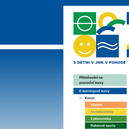
Přihlašování na
prezenční kurzy
E-learningové kurzy
Kurzy:
Atletika
Snowboarding
Cykloturistka
Raketové sporty