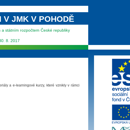
MI V JMK V POHODĚ
m a státním rozpočtem České republiky
 30. 8. 2017
iály a e-learningové kurzy, které vznikly v rámci