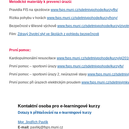
Metodické materiály k prevenci úrazů:
Pravidla FIS na sjezdovce
www.fsps.muni.cz/sdetmivpohode/kurzy/fis/
Rizika pohybu v horách
www.fsps.muni.cz/sdetmivpohode/kurzy/hory/
Bezpečnost v tělesné výchově
www.fsps.muni.cz/sdetmivpohode/kurzy/zivotni
Film:
Zdravý životní styl ve školách z pohledu bezpečnosti
První pomoc:
Kardiopulmonální resuscitace
www.fsps.muni.cz/sdetmivpohode/kurzy/gl201
První pomoc – sportovní úrazy
www.fsps.muni.cz/sdetmivpohode/kurzy/tv/
První pomoc – sportovní úrazy 2, neúrazové stavy
www.fsps.muni.cz/sdetmiv
První pomoc při úrazech elektrickým proudem
www.fsps.muni.cz/sdetmivjmkv
Kontaktní osoba pro e-learningové kurzy
Dotazy k přihlašování na e-learningové kurzy
Mgr. Jindřich Pavlík
E-mail:
pavlikj@fsps.muni.cz