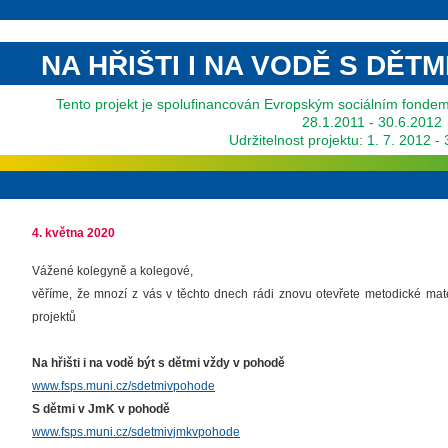
NA HŘIŠTI I NA VODĚ S DĚT
Tento projekt je spolufinancován Evropským sociálním fonde
28.1.2011 - 30.6.2012
Udržitelnost projektu: 1. 7. 2012 -
4. května 2020
Vážené kolegyně a kolegové,
věříme, že mnozí z vás v těchto dnech rádi znovu otevřete metodické mater
projektů
Na hřišti i na vodě být s dětmi vždy v pohodě
www.fsps.muni.cz/sdetmivpohode
S dětmi v JmK v pohodě
www.fsps.muni.cz/sdetmivjmkvpohode