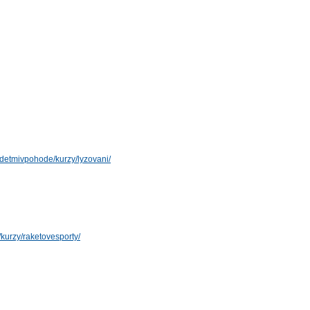
detmivpohode/kurzy/lyzovani/
urzy/raketovesporty/