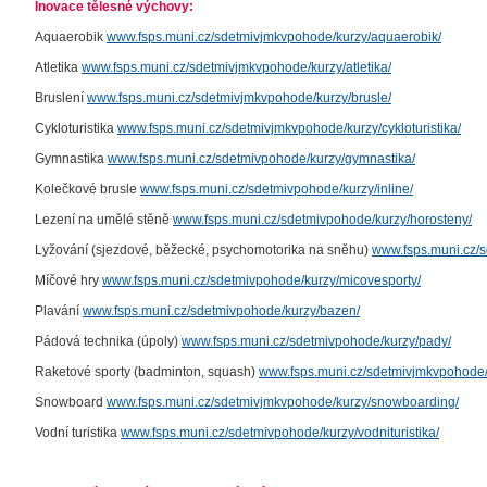
Inovace tělesné výchovy:
Aquaerobik
www.fsps.muni.cz/sdetmivjmkvpohode/kurzy/aquaerobik/
Atletika
www.fsps.muni.cz/sdetmivjmkvpohode/kurzy/atletika/
Bruslení
www.fsps.muni.cz/sdetmivjmkvpohode/kurzy/brusle/
Cykloturistika
www.fsps.muni.cz/sdetmivjmkvpohode/kurzy/cykloturistika/
Gymnastika
www.fsps.muni.cz/sdetmivpohode/kurzy/gymnastika/
Kolečkové brusle
www.fsps.muni.cz/sdetmivpohode/kurzy/inline/
Lezení na umělé stěně
www.fsps.muni.cz/sdetmivpohode/kurzy/horosteny/
Lyžování (sjezdové, běžecké, psychomotorika na sněhu)
www.fsps.muni.cz/s
Míčové hry
www.fsps.muni.cz/sdetmivpohode/kurzy/micovesporty/
Plavání
www.fsps.muni.cz/sdetmivpohode/kurzy/bazen/
Pádová technika (úpoly)
www.fsps.muni.cz/sdetmivpohode/kurzy/pady/
Raketové sporty (badminton, squash)
www.fsps.muni.cz/sdetmivjmkvpohode/k
Snowboard
www.fsps.muni.cz/sdetmivjmkvpohode/kurzy/snowboarding/
Vodní turistika
www.fsps.muni.cz/sdetmivpohode/kurzy/vodnituristika/