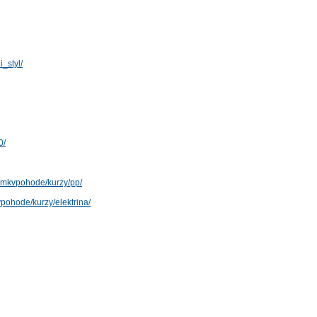
_styl/
0/
jmkvpohode/kurzy/pp/
pohode/kurzy/elektrina/