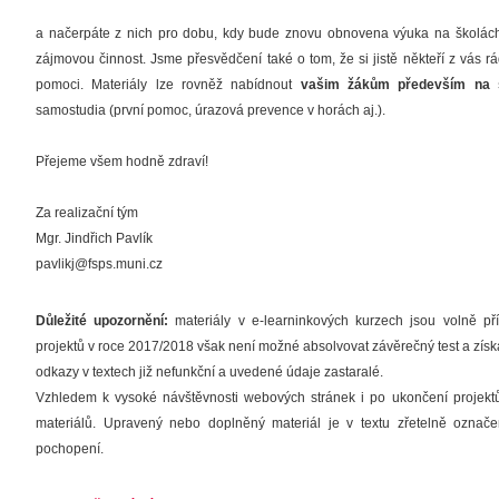
a načerpáte z nich pro dobu, kdy bude znovu obnovena výuka na školách,
zájmovou činnost. Jsme přesvědčení také o tom, že si jistě někteří z vás 
pomoci. Materiály lze rovněž nabídnout
vašim žákům především na s
samostudia (první pomoc, úrazová prevence v horách aj.).
Přejeme všem hodně zdraví!
Za realizační tým
Mgr. Jindřich Pavlík
pavlikj@fsps.muni.cz
Důležité upozornění:
materiály v e-learninkových kurzech jsou volně př
projektů v roce 2017/2018 však není možné absolvovat závěrečný test a získa
odkazy v textech již nefunkční a uvedené údaje zastaralé.
Vzhledem k vysoké návštěvnosti webových stránek i po ukončení projek
materiálů. Upravený nebo doplněný materiál je v textu zřetelně oz
pochopení.