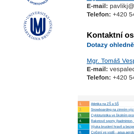
E-mail:
pavlikj@
Telefon:
+420 54
Kontaktní os
Dotazy ohledně
Mgr. Tomáš Ves
E-mail:
vespale
Telefon:
+420 54
1.
Atletika na ZŠ a SŠ
2.
Snowboarding na zimním výc
3.
Cykloturistika ve školním pro
4.
Raketové sporty (badminton, 
5.
Výuka bruslení hravě a bezp
6.
Cvičení ve vodě - aqua aerob