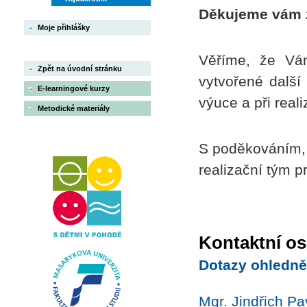
Děkujeme vám z
Moje přihlášky
Věříme, že Vám
Zpět na úvodní stránku
vytvořené další
E-learningové kurzy
výuce a při reali
Metodické materiály
S poděkováním,
realizační tým p
Kontaktní os
Dotazy ohledně
Mgr. Jindřich Pa