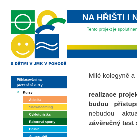
NA HŘIŠTI I
Tento projekt je spolufi
Milé kolegyně a
Přihlašování na
prezenční kurzy
Kurzy:
realizace proje
Atletika
budou přístup
Snowboarding
nebudou aktu
Cykloturistka
závěrečný test
Raketové sporty
Brusle
Aquaerobik