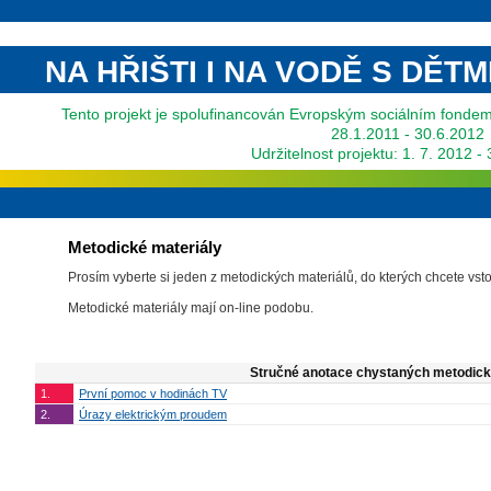
NA HŘIŠTI I NA VODĚ S DĚT
Tento projekt je spolufinancován Evropským sociálním fonde
28.1.2011 - 30.6.2012
Udržitelnost projektu: 1. 7. 2012 -
Metodické materiály
Prosím vyberte si jeden z metodických materiálů, do kterých chcete vsto
Metodické materiály mají on-line podobu.
Stručné anotace chystaných metodick
1.
První pomoc v hodinách TV
2.
Úrazy elektrickým proudem