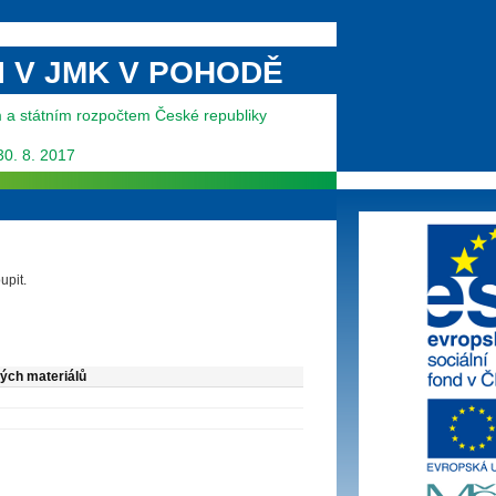
MI V JMK V POHODĚ
m a státním rozpočtem České republiky
 30. 8. 2017
upit.
ých materiálů