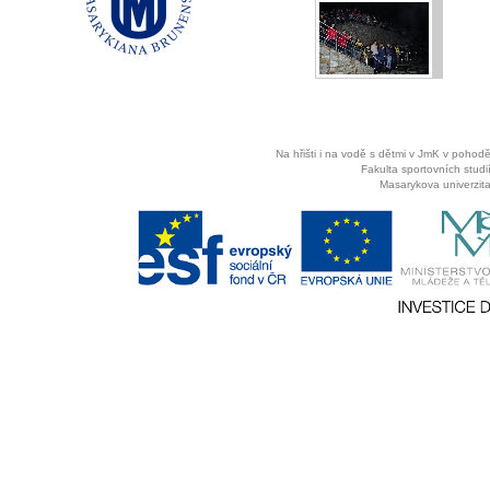
Na hřišti i na vodě s dětmi v JmK v pohodě
Fakulta sportovních studií
Masarykova univerzita