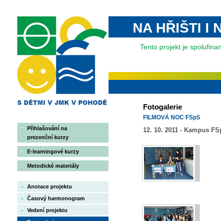
NA HŘIŠTI I
Tento projekt je spolufi
Fotogalerie
FILMOVÁ NOC FSpS
Přihlašování na
12. 10. 2011 - Kampus F
prezenční kurzy
E-learningové kurzy
Metodické materiály
Anotace projektu
Časový harmonogram
Vedení projektu