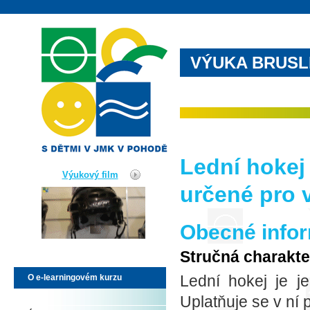
VÝUKA BRUSL
Lední hokej 
Výukový film
určené pro 
Obecné info
Stručná charakte
Lední hokej je j
O e-learningovém kurzu
Uplatňuje se v ní 