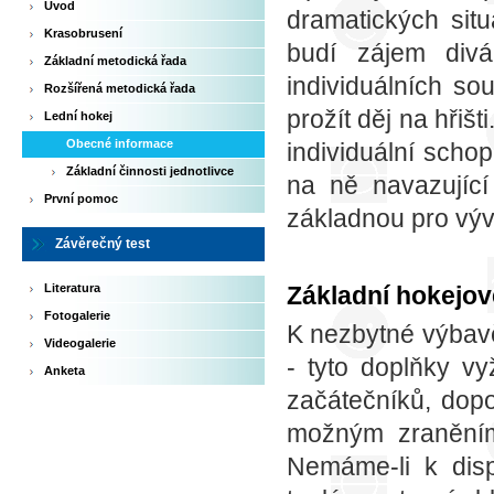
Úvod
dramatických sit
Krasobrusení
budí zájem divá
Základní metodická řada
individuálních so
Rozšířená metodická řada
prožít děj na hřišt
Lední hokej
Obecné informace
individuální schop
Základní činnosti jednotlivce
na ně navazující
První pomoc
základnou pro výv
Závěrečný test
Literatura
Základní hokejov
Fotogalerie
K nezbytné výbavě
Videogalerie
- tyto doplňky v
Anketa
začátečníků, dop
možným zraněním
Nemáme-li k disp