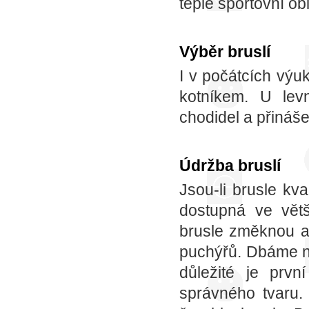
teplé sportovní o
Výběr bruslí
I v počátcích výu
kotníkem. U levn
chodidel a přináš
Údržba bruslí
Jsou-li brusle kva
dostupná ve větš
brusle změknou a 
puchýřů. Dbáme na
důležité je prv
správného tvaru.