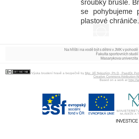
šroubky brusle. B
se pohybujeme 
plastové chrániče.
Na hřišti i na vodě být s dětmi v JMK v pohodě 
Fakulta sportovních studií 
Masarykova univerzita 
Výuka bruslení hravě a bezpečně
by
Mgr. Jiří Nykodým, Ph.D., PaedDr. Pet
Creative Commons Attribution-N
Based on a work at
http://