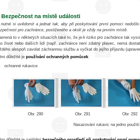
. Bezpečnost na místě události
 nutné si uvědomit a jednat tak, aby při poskytování první pomoci nedošlo
zpečnost pro zachránce, postiženého a okolí je vždy na prvním místě.
amená to v některých situacích také to, že je-li riziko pro zachránce tak vys
ho život nebo dalších lidí (např. zachránce není zdatný plavec, nemá dosta
ždého alespoň zavolat záchrannou službu a vyčkat do jejího příjezdu (uprav
lmi důležité je
používání ochranných pomůcek
:
ochranné rukavice
Obr. 290
Obr. 291
Obr. 292
Nasazování rukavic na jedno použití
lmi důležité je zajištění
bezpečného prostředí při poskytování první pomoc