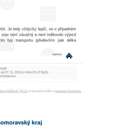
šit. Je tedy vždycky lepší, se o případném
e stav není závažný a není indikován výjezd
nto typ transportu (především pak délka
nahoru
tudií
od 27. 11. 2011 (z toho 20 z FSpS).
: V.Kotarová
eňka Kubíková, Ph.D.
is licensed under a
Creative Commons