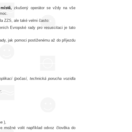
 místě,
zkušený operátor se vždy na vše
omoc.
dla ZZS, ale také velmi často:
ích Evropské rady pro resuscitaci je tato
rady, jak pomoci postiženému až do příjezdu
plikací (počasí, technická porucha vozidla
:
e ),
e možné volit například odvoz člověka do