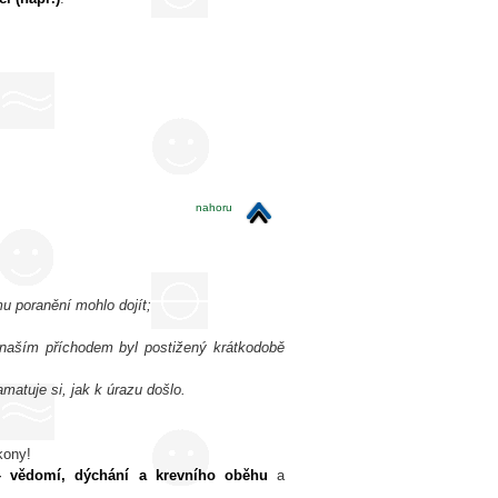
nahoru
mu poranění mohlo dojít;
 naším příchodem byl postižený krátkodobě
amatuje si, jak k úrazu došlo.
kony!
 – vědomí, dýchání a krevního oběhu
a