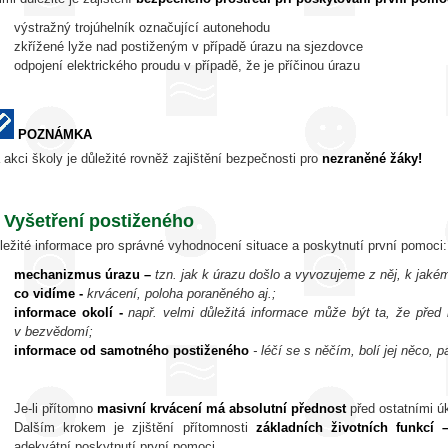
výstražný trojúhelník označující autonehodu
zkřížené lyže nad postiženým v případě úrazu na sjezdovce
odpojení elektrického proudu v případě, že je příčinou úrazu
POZNÁMKA
 akci školy je důležité rovněž zajištění bezpečnosti pro
nezraněné žáky!
. Vyšetření postiženého
ležité informace pro správné vyhodnocení situace a poskytnutí první pomoci:
mechanizmus úrazu –
tzn. jak k úrazu došlo a vyvozujeme z něj, k jaké
co vidíme -
krvácení, poloha poraněného aj.;
informace okolí -
např. velmi důležitá informace může být ta, že před
v bezvědomí;
informace od samotného postiženého
- léčí se s něčím, bolí jej něco, p
Je-li přítomno
masivní krvácení má absolutní přednost
před ostatními ú
Dalším krokem je zjištění přítomnosti
základních životních funkcí
adekvátní poskytnutí první pomoci.