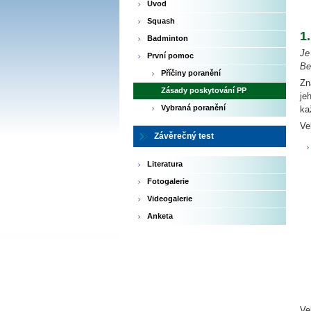
Úvod
Squash
1
Badminton
Je
První pomoc
Be
Příčiny poranění
Zn
Zásady poskytování PP
je
Vybraná poranění
ka
Ve
Závěrečný test
Literatura
Fotogalerie
Videogalerie
Anketa
Ve