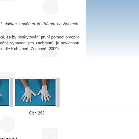
 k dalším zraněním či ztrátám na životech.
oké, že by poskytování první pomoci ohrozilo
tečné vybavení pro záchranu), je povinností
eno dle Kubíková, Zuchová, 2009).
Obr. 293
i (např.)
: