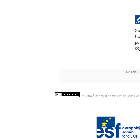
Šp
tr
po
do
Na hřišti
Raketové sporty (badminton, squash) ve 