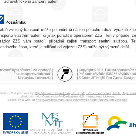
zdravotnického zařízení autem
Poznámka:
atně zvolený transport může poranění či náhlou poruchu zdraví výrazně zhor
ansportu vlastním autem či jinak poradit s operátorem ZZS. Ten v případě, ž
sádky ZZS vám poradí, případně zajistí transport sanitní službou. Te
jezdového času, která je odlišná od výjezdu ZZS) může být výrazně delší.
 i na vodě být s dětmi v JMK v pohodě |
| Copyright © 2011, Fakulta sportovních s
Fakulta sportovních studií |
| Počítadlo návštěv: 538236 návštěvníků 
Masarykova univerzita |
| © Code: Jiří Krejčí, Petr Zaoral; Design
školní TV. A proč ne?
by
Mgr. Martina Bernaciková, Ph.D., Mgr. Zora Svobodová, Ph.D., Mgr. Zd
Attribution-NonCommercial-NoDerivatives 4.0 International License
.
Based on a work at
http://www.fsps.muni.cz/sdetmivjmkvpohode/kurzy/raketovesporty/
.