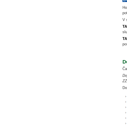
Ho
po
V 
TA
sl
TA
po
D
Ča
Do
ZZ
Do