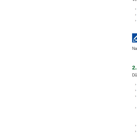
Na
2
Dů