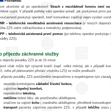
Poznámka:
vor ukončete až po operátorovi!
Strach z nezvládnutí hovoru není na
třebné vyptá. V případě potřeby vám operátor poradí, jak poskytnout první p
současnosti poskytují operátoři, kteří komunikaci zajišťují nejen vyslání vozi
NR – telefonická neodkladná asistovaná resuscitace
(v nových doporučen
užba ZZS velmi zdůrazňována a metodicky podporována).
PP – telefonická asistovaná první pomoc
(po telefonu operátor poskytuje 
sádky ZZS).
o příjezdu záchranné služby
s dojezdu posádky ZZS je do 15 minut.
jezd však může být výrazně kratší (např. velká města), ale v případě kom
S, mlha při plánovaném přistání vrtulníku LZS) se může prodloužit.
 příjezdu posádky ZZS postiženého neopouštíme a respektujeme tyto zásady
neustále kontrolujeme
základní životní funkce,
zajistíme
tepelný komfort,
nepodáváme
tekutiny,
netišíme
bolest léky, ale postiženého uklidňujeme,
snažíme se zajistit
ticho
( zraněného uklidňujeme, přiměřeně komunikujem
transport
pacienta zajistíme zavoláním ZZS, v případě
lehčího
úrazu j