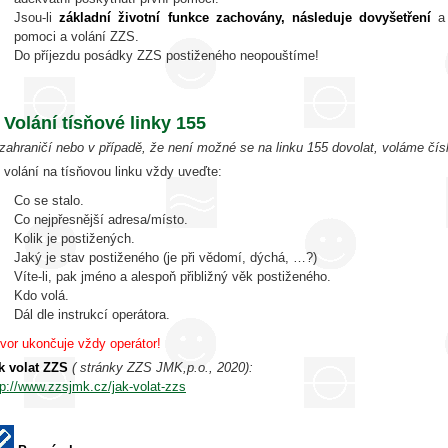
Jsou-li
základní životní funkce zachovány, následuje dovyšetření
a 
pomoci a volání ZZS.
Do příjezdu posádky ZZS postiženého neopouštíme!
. Volání tísňové linky 155
 zahraničí nebo v případě, že není možné se na linku 155 dovolat, voláme čís
i volání na tísňovou linku vždy uveďte:
Co se stalo.
Co nejpřesnější adresa/místo.
Kolik je postižených.
Jaký je stav postiženého (je při vědomí, dýchá, …?)
Víte-li, pak jméno a alespoň přibližný věk postiženého.
Kdo volá.
Dál dle instrukcí operátora.
vor ukončuje vždy operátor!
k volat ZZS
( stránky ZZS JMK,p.o., 2020):
tp://www.zzsjmk.cz/jak-volat-zzs