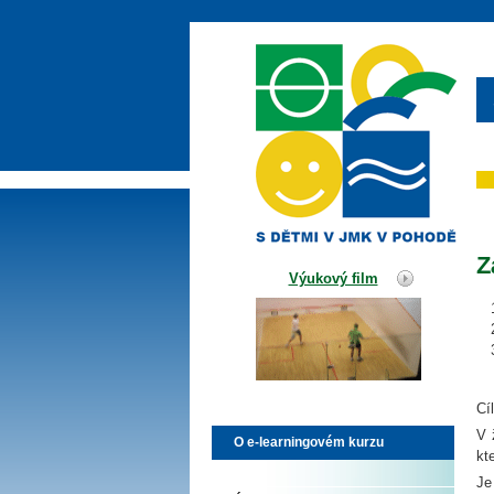
Z
Výukový film
Cí
V 
O e-learningovém kurzu
kte
Je