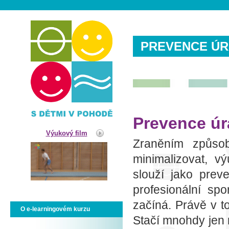
PREVENCE ÚR
Prevence úr
Výukový film
Zraněním způso
minimalizovat, v
slouží jako prev
profesionální sp
začíná. Právě v 
O e-learningovém kurzu
Stačí mnohdy jen 