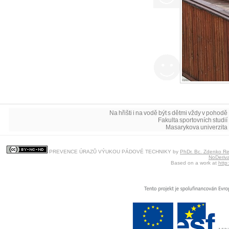
Na hřišti i na vodě být s dětmi vždy v pohodě 
Fakulta sportovních studií 
Masarykova univerzita 
PREVENCE ÚRAZŮ VÝUKOU PÁDOVÉ TECHNIKY
by
PhDr. Bc. Zdenko Reg
NoDeriva
Based on a work at
http