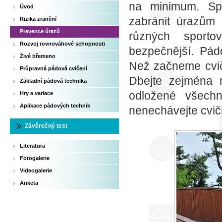
na minimum. Sp
Úvod
zabránit úrazům 
Rizika zranění
Prevence úrazů
různých sporto
Rozvoj rovnováhové schopnosti
bezpečnější. Pád
Živé břemeno
Než začneme cviči
Průpravná pádová cvičení
Dbejte zejména 
Základní pádová technika
odložené všech
Hry a variace
Aplikace pádových technik
nenechávejte cvič
Závěrečný test
Literatura
Fotogalerie
Videogalerie
Anketa