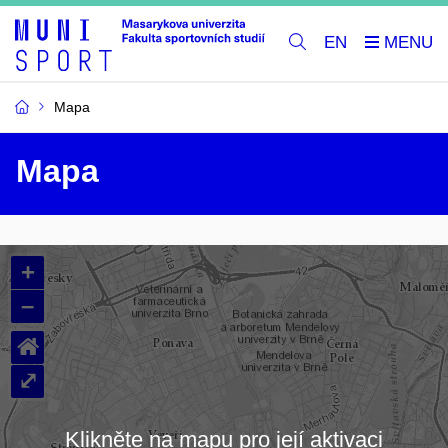
EN
Mapa
Mapa
+
–
⌂
⤢
Klikněte na mapu pro její aktivaci