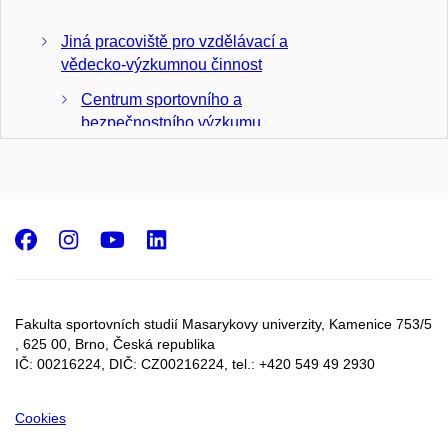
Jiná pracoviště pro vzdělávací a
vědecko-výzkumnou činnost
Centrum sportovního a
bezpečnostního výzkumu
Oddělení
bezpečnostního a
forenzního výzkumu
Facebook
Instagram
Youtube
LinkedIn
Laboratoře FSpS
Fakulta sportovních studií Masarykovy univerzity, Kamenice 753/5​
, 625 00, Brno, Česká republika
IČ: 00216224, DIČ: CZ00216224, tel.: +420 549 49 2930
Cookies