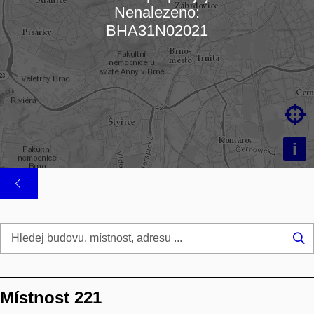
Nenalezeno:
Načítám mapu…
BHA31N02021

i
Hl
...
Místnost 221