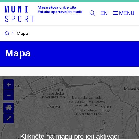
EN
Mapa
Mapa
+
–
⌂
⤢
Klikněte na mapu pro její aktivaci