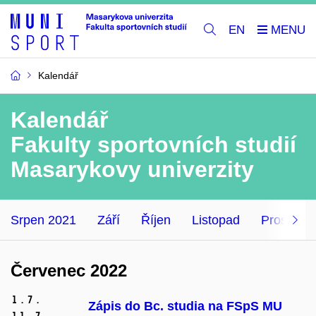
EN
Kalendář
Kalendář
Fakulty sportovních studií
Masarykovy univerzity
Srpen 2021
Září
Říjen
Listopad
Prosinec
Červenec 2022
1.
7.
Zápis do Bc. studia na FSpS MU
11.
7.