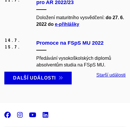
pro AR 2022/23
Doložení maturitního vysvědčení:
do 27. 6.
2022 do
e-přihlášky
14.
7.
Promoce na FSpS MU 2022
15.
7.
Předávání vysokoškolských diplomů
absolventům studia na FSpS MU.
Starší události
DALŠÍ UDÁLOSTI
Facebook
Instagram
Youtube
LinkedIn