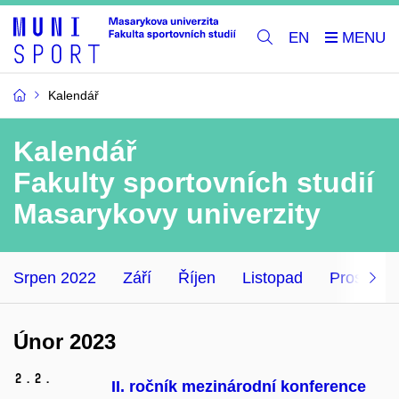
EN
Kalendář
Kalendář
Fakulty sportovních studií
Masarykovy univerzity
Srpen 2022
Září
Říjen
Listopad
Prosinec
Únor 2023
2.
2.
II. ročník mezinárodní konference