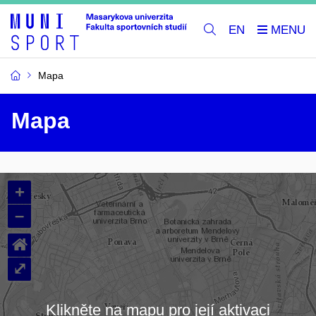
EN
Mapa
Mapa
+
–
⌂
⤢
Klikněte na mapu pro její aktivaci