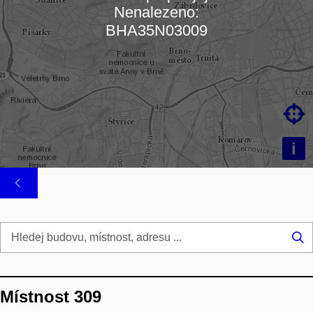
Nenalezeno:
Načítám mapu…
BHA35N03009

i
Hl
...
Místnost 309