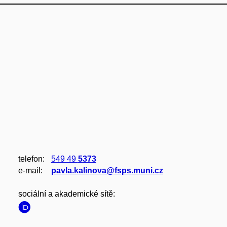
telefon:
549 49
5373
e‑mail:
pavla.kalinova@fsps.muni.cz
sociální a akademické sítě: