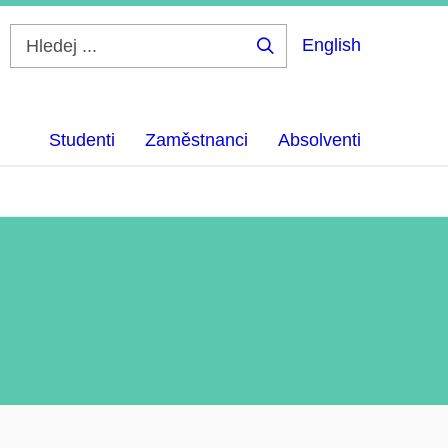
English
Hledej
...
Studenti
Zaměstnanci
Absolventi