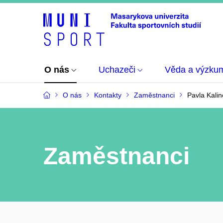
O nás
Uchazeči
Věda a výzku
O nás
Kontakty
Zaměstnanci
Pavla Kali
Zaměstnanci