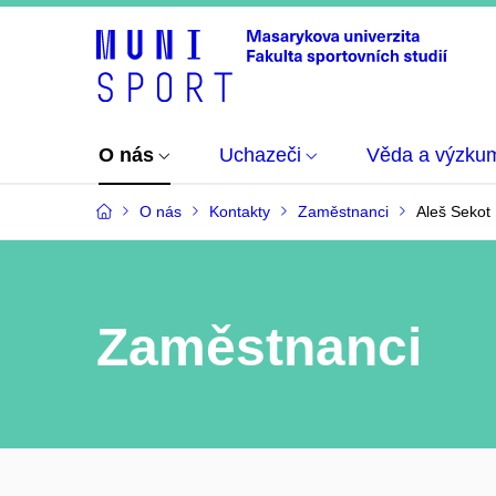
O nás
Uchazeči
Věda a výzku
O nás
Kontakty
Zaměstnanci
Aleš Sekot
Zaměstnanci