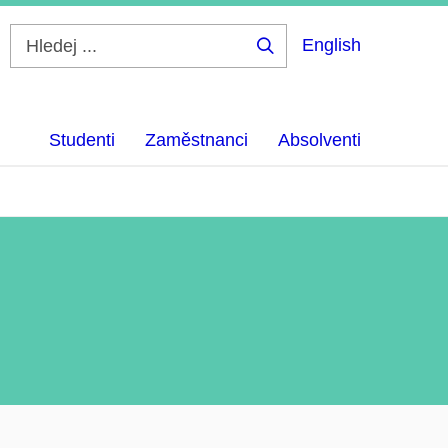
English
Hledej
...
Studenti
Zaměstnanci
Absolventi