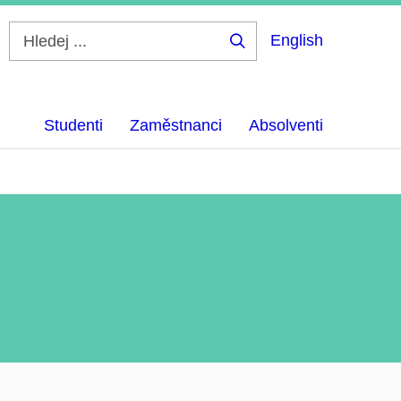
English
Hledej
...
Studenti
Zaměstnanci
Absolventi