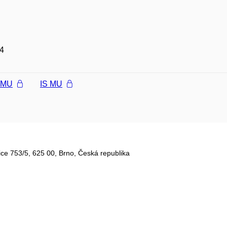
4
l MU
IS MU
ce 753/5​, 625 00, Brno, Česká republika