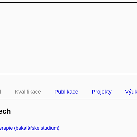
l
Kvalifikace
Publikace
Projekty
Výu
ech
erapie (bakalářské studium)