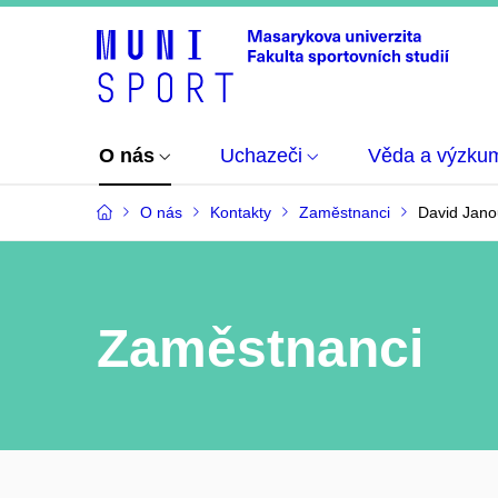
O nás
Uchazeči
Věda a výzku
O nás
Kontakty
Zaměstnanci
David Jan
Zaměstnanci