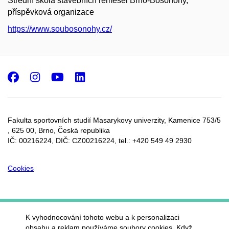
Střední škola stavebních řemesel Brno-Bosonohy,
příspěvková organizace
https://www.soubosonohy.cz/
Facebook
Instagram
Youtube
LinkedIn
Fakulta sportovních studií Masarykovy univerzity, Kamenice 753/5​
, 625 00, Brno, Česká republika
IČ: 00216224, DIČ: CZ00216224, tel.: +420 549 49 2930
Cookies
K vyhodnocování tohoto webu a k personalizaci
obsahu a reklam používáme soubory cookies. Když