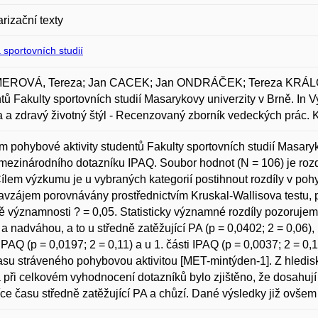
rizační texty
 sportovních studií
ROVÁ, Tereza; Jan CACEK; Jan ONDRÁČEK; Tereza KRÁLO
tů Fakulty sportovních studií Masarykovy univerzity v Brně. In
ta a zdravý životný štýl - Recenzovaný zborník vedeckých prác.
 pohybové aktivity studentů Fakulty sportovních studií Masaryk
mezinárodního dotazníku IPAQ. Soubor hodnot (N = 106) je rozděle
ílem výzkumu je u vybraných kategorií postihnout rozdíly v poh
avzájem porovnávány prostřednictvím Kruskal-Wallisova testu, p
ě významnosti ? = 0,05. Statisticky významné rozdíly pozoruj
a nadváhou, a to u středně zatěžující PA (p = 0,0402; 2 = 0,06), 
IPAQ (p = 0,0197; 2 = 0,11) a u 1. části IPAQ (p = 0,0037; 2 = 0
asu stráveného pohybovou aktivitou [MET-mintýden-1]. Z hlediska
 při celkovém vyhodnocení dotazníků bylo zjištěno, že dosahují
více času středně zatěžující PA a chůzí. Dané výsledky již ovšem