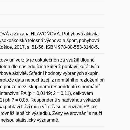
VÁ a Zuzana HLAVOŇOVÁ. Pohybová aktivita
 Vysokoškolská telesná výchova a šport, pohybová
 Košice, 2017, s. 51-56. ISBN 978-80-553-3148-5.
ovy univerzity je uskutečněn za využití dlouhé
n dle následujících kritérií: pohlaví, kuřáctví a
ybové aktivitě. Střední hodnoty vybraných skupin
rotože data nepocházejí z normálního rozložení při
eme pouze mezi skupinami respondentů s normální
intenzivní PA (p = 0,0149; 2 = 0,11), celkovém
,12) při ? = 0,05. Respondenti s nadváhou vykazují
 pohlaví tráví muži více času intenzivní PA jak
 rovněž lepších výsledků. Ženy ve srovnání s muži
 nejsou statisticky významné.