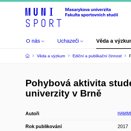
O nás
Uchazeči
Věda a výzk
Věda a výzkum
Ediční a publikační činnost
P
Pohybová aktivita stud
univerzity v Brně
HAMME
Autoři
Rok publikování
2017