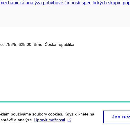
mechanická analýza pohybové činnosti specifických skupin po
ce 753/5​, 625 00, Brno, Česká republika
eklam používáme soubory cookies. Když klikněte na
Jen ne
, správě a analýze.
Upravit možnosti