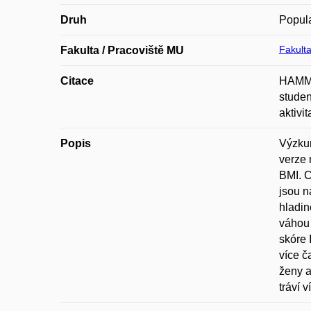
Druh
Popula
Fakulta
Fakulta / Pracoviště MU
Citace
HAMME
studen
aktivi
Popis
Výzkum
verze 
BMI. C
jsou n
hladin
váhou 
skóre 
více č
ženy a
tráví 