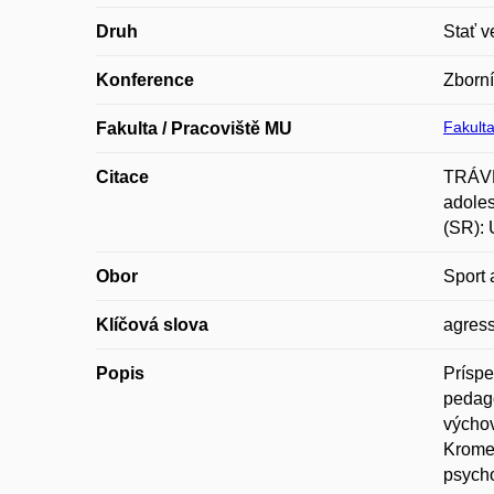
Druh
Stať v
Konference
Zborní
Fakulta
Fakulta / Pracoviště MU
Citace
TRÁVNÍ
adoles
(SR): 
Obor
Sport 
Klíčová slova
agress
Popis
Príspe
pedago
výchov
Krome 
psycho