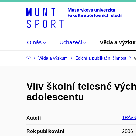
O nás
Uchazeči
Věda a výzk
Věda a výzkum
Ediční a publikační činnost
V
Vliv školní telesné výc
adolescentu
TRÁVN
Autoři
Rok publikování
2006