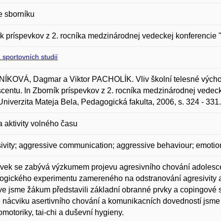
e sborníku
k príspevkov z 2. rocníka medzinárodnej vedeckej konferencie 
 sportovních studií
KOVÁ, Dagmar a Viktor PACHOLÍK. Vliv školní telesné výchovy
centu. In Zborník príspevkov z 2. rocníka medzinárodnej vedeck
Univerzita Mateja Bela, Pedagogická fakulta, 2006, s. 324 - 33
a aktivity volného času
ivity; aggressive communication; aggressive behaviour; emotio
vek se zabývá výzkumem projevu agresivního chování adolescen
gického experimentu zamereného na odstranování agresivity a 
e jsme žákum představili základní obranné prvky a copingové str
nácviku asertivního chování a komunikacních dovedností jsme v
motoriky, tai-chi a duševní hygieny.