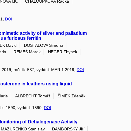
OVA I.K.
CHALOUPKOVÁ Radka
11,
DOI
imetic activity of silver and palladium
s furiosus ferritin
EK David
DOSTALOVA Simona
ria
REMEŠ Marek
HEGER Zbynek
k: 2019, ročník: 537, vydání: MAR 1 2019,
DOI
osterone in feathers using liquid
arie
ALBRECHT Tomáš
ŠIMEK Zdeněk
ník: 1590, vydání: 1590,
DOI
onitoring of Dehalogenase Activity
MAZURENKO Stanislav
DAMBORSKÝ Jiří