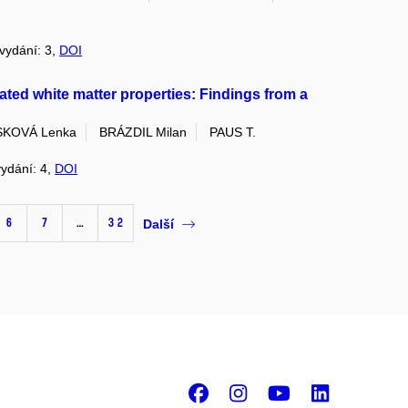
 vydání: 3,
DOI
ated white matter properties: Findings from a
KOVÁ Lenka
BRÁZDIL Milan
PAUS T.
vydání: 4,
DOI
6
7
…
32
Další
Facebook
Instagram
Youtube
Linke