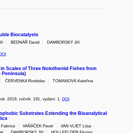
uble Biocatalysts
ří
BEDNÁŘ David
DAMBORSKÝ Jiří
DOI
 in Scales of Three Nototheniid Fishes from
c Peninsula)
ČERVENKA Rostislav
TOMANOVÁ Kateřina
 rok: 2019, ročník: 191, vydání: 1,
DOI
drophobic Substrates Extending the Bioanalytical
dics
Fabrice
VAŇÁČEK Pavel
VAN VLIET Liisa
el
DAMBORSKÝ Jiří
HOLLFELDER Florian