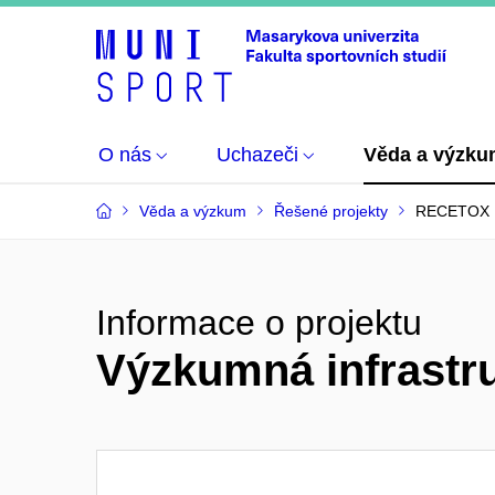
O nás
Uchazeči
Věda a výzk
Věda a výzkum
Řešené projekty
RECETOX 
Informace o projektu
Výzkumná infrast