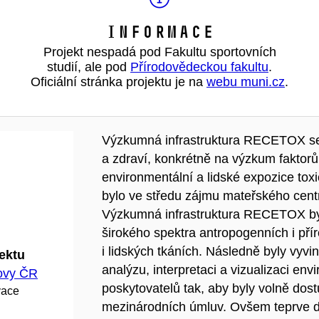
Informace
Projekt nespadá pod Fakultu sportovních
studií, ale pod
Přírodovědeckou fakultu
.
Oficiální stránka projektu je na
webu muni.cz
.
Výzkumná infrastruktura RECETOX se o
a zdraví, konkrétně na výzkum faktorů 
environmentální a lidské expozice toxi
bylo ve středu zájmu mateřského cen
Výzkumná infrastruktura RECETOX by
širokého spektra antropogenních i pří
i lidských tkáních. Následně byly vyv
jektu
analýzu, interpretaci a vizualizaci en
hovy ČR
poskytovatelů tak, aby byly volně dos
vace
mezinárodních úmluv. Ovšem teprve do