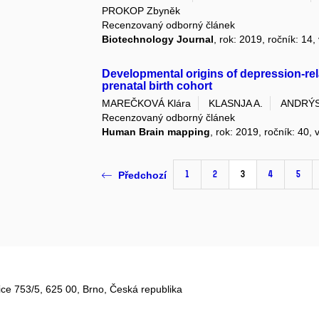
PROKOP Zbyněk
Recenzovaný odborný článek
Biotechnology Journal
, rok: 2019, ročník: 14,
Developmental origins of depression-rel
prenatal birth cohort
MAREČKOVÁ Klára
KLASNJA A.
ANDRÝS
Recenzovaný odborný článek
Human Brain mapping
, rok: 2019, ročník: 40, 
1
2
3
4
5
Předchozí
ce 753/5​, 625 00, Brno, Česká republika