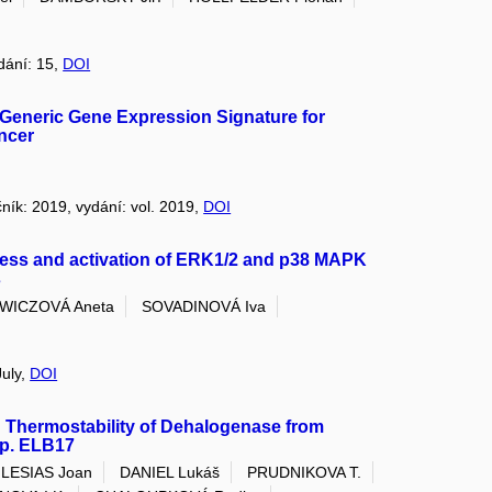
ydání: 15,
DOI
 Generic Gene Expression Signature for
ancer
čník: 2019, vydání: vol. 2019,
DOI
ress and activation of ERK1/2 and p38 MAPK
s
WICZOVÁ Aneta
SOVADINOVÁ Iva
July,
DOI
h Thermostability of Dehalogenase from
sp. ELB17
LESIAS Joan
DANIEL Lukáš
PRUDNIKOVA T.