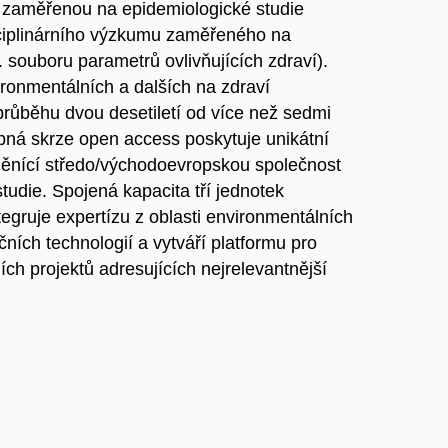
tku zaměřenou na epidemiologické studie
sciplinárního výzkumu zaměřeného na
 souboru parametrů ovlivňujících zdraví).
ronmentálních a dalších na zdraví
růběhu dvou desetiletí od více než sedmi
tupná skrze open access poskytuje unikátní
 měnící středo/východoevropskou společnost
 studie. Spojená kapacita tří jednotek
gruje expertízu z oblasti environmentálních
čních technologií a vytváří platformu pro
ních projektů adresujících nejrelevantnější