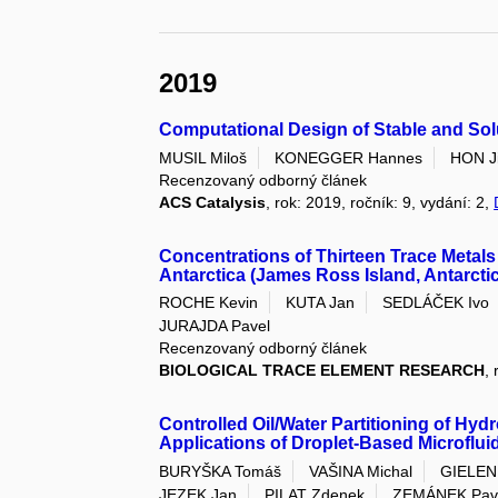
2019
Computational Design of Stable and Sol
MUSIL Miloš
KONEGGER Hannes
HON Ji
Recenzovaný odborný článek
ACS Catalysis
, rok: 2019, ročník: 9, vydání: 2,
Concentrations of Thirteen Trace Metals
Antarctica (James Ross Island, Antarcti
ROCHE Kevin
KUTA Jan
SEDLÁČEK Ivo
JURAJDA Pavel
Recenzovaný odborný článek
BIOLOGICAL TRACE ELEMENT RESEARCH
,
Controlled Oil/Water Partitioning of Hy
Applications of Droplet-Based Microflui
BURYŠKA Tomáš
VAŠINA Michal
GIELEN 
JEZEK Jan
PILAT Zdenek
ZEMÁNEK Pav