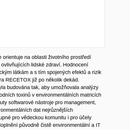
rientuje na oblasti životního prostředí
ovlivňujících lidské zdraví. Hodnocení
ckým látkám a s tím spojených efektů a rizik
tra RECETOX již po několik dekád.
la budována tak, aby umožňovala analýzy
rodních toxinů v environmentálních matricích
inuty softwarové nástroje pro management,
vironmentálních dat nejrůznějších
tupné pro vědeckou komunitu i pro účely
plnění původně čistě environmentální a IT