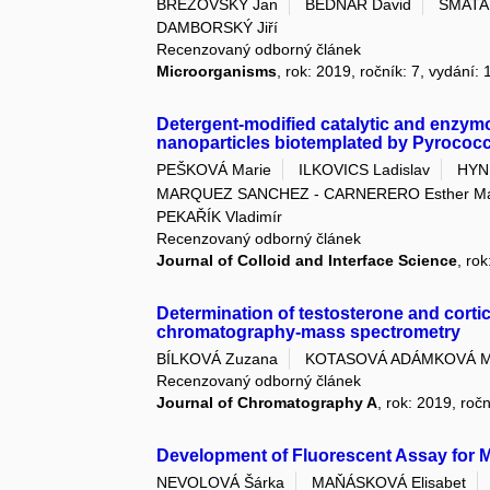
BREZOVSKÝ Jan
BEDNÁŘ David
SMATAN
DAMBORSKÝ Jiří
Recenzovaný odborný článek
Microorganisms
, rok: 2019, ročník: 7, vydání: 
Detergent-modified catalytic and enzymom
nanoparticles biotemplated by Pyrococcu
PEŠKOVÁ Marie
ILKOVICS Ladislav
HYN
MARQUEZ SANCHEZ - CARNERERO Esther Ma
PEKAŘÍK Vladimír
Recenzovaný odborný článek
Journal of Colloid and Interface Science
, ro
Determination of testosterone and cortic
chromatography-mass spectrometry
BÍLKOVÁ Zuzana
KOTASOVÁ ADÁMKOVÁ M
Recenzovaný odborný článek
Journal of Chromatography A
, rok: 2019, roč
Development of Fluorescent Assay for M
NEVOLOVÁ Šárka
MAŇÁSKOVÁ Elisabet