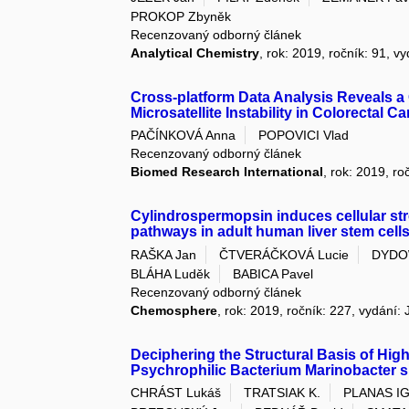
PROKOP Zbyněk
Recenzovaný odborný článek
Analytical Chemistry
, rok: 2019, ročník: 91, v
Cross-platform Data Analysis Reveals a
Microsatellite Instability in Colorectal C
PAČÍNKOVÁ Anna
POPOVICI Vlad
Recenzovaný odborný článek
Biomed Research International
, rok: 2019, ro
Cylindrospermopsin induces cellular st
pathways in adult human liver stem cell
RAŠKA Jan
ČTVERÁČKOVÁ Lucie
DYDO
BLÁHA Luděk
BABICA Pavel
Recenzovaný odborný článek
Chemosphere
, rok: 2019, ročník: 227, vydání: 
Deciphering the Structural Basis of Hig
Psychrophilic Bacterium Marinobacter 
CHRÁST Lukáš
TRATSIAK K.
PLANAS IG