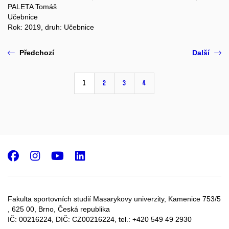
PALETA Tomáš
Učebnice
Rok: 2019, druh: Učebnice
Předchozí
Další
1
2
3
4
Facebook
Instagram
Youtube
LinkedIn
Fakulta sportovních studií Masarykovy univerzity, Kamenice 753/5​
, 625 00, Brno, Česká republika
IČ: 00216224, DIČ: CZ00216224, tel.: +420 549 49 2930