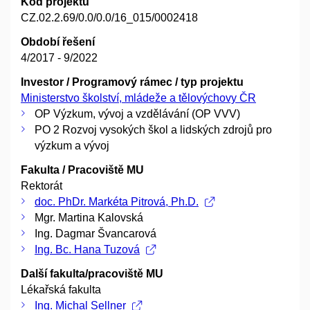
Kód projektu
CZ.02.2.69/0.0/0.0/16_015/0002418
Období řešení
4/2017 - 9/2022
Investor / Programový rámec / typ projektu
Ministerstvo školství, mládeže a tělovýchovy ČR
OP Výzkum, vývoj a vzdělávání (OP VVV)
PO 2 Rozvoj vysokých škol a lidských zdrojů pro
výzkum a vývoj
Fakulta / Pracoviště MU
Rektorát
doc. PhDr. Markéta Pitrová, Ph.D.
Mgr. Martina Kalovská
Ing. Dagmar Švancarová
Ing. Bc. Hana Tuzová
Další fakulta/pracoviště MU
Lékařská fakulta
Ing. Michal Sellner