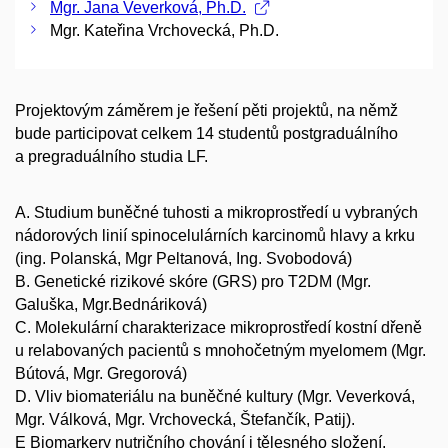
Mgr. Jana Veverková, Ph.D.
Mgr. Kateřina Vrchovecká, Ph.D.
Projektovým záměrem je řešení pěti projektů, na němž
bude participovat celkem 14 studentů postgraduálního
a pregraduálního studia LF.
A. Studium buněčné tuhosti a mikroprostředí u vybraných
nádorových linií spinocelulárních karcinomů hlavy a krku
(ing. Polanská, Mgr Peltanová, Ing. Svobodová)
B. Genetické rizikové skóre (GRS) pro T2DM (Mgr.
Galuška, Mgr.Bednáriková)
C. Molekulární charakterizace mikroprostředí kostní dřeně
u relabovaných pacientů s mnohočetným myelomem (Mgr.
Bútová, Mgr. Gregorová)
D. Vliv biomateriálu na buněčné kultury (Mgr. Veverková,
Mgr. Válková, Mgr. Vrchovecká, Štefančík, Patij).
E Biomarkery nutričního chování i tělesného složení.