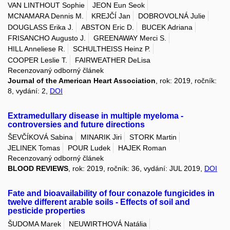
VAN LINTHOUT Sophie
JEON Eun Seok
MCNAMARA Dennis M.
KREJČÍ Jan
DOBROVOLNÁ Julie
DOUGLASS Erika J.
ABSTON Eric D.
BUCEK Adriana
FRISANCHO Augusto J.
GREENAWAY Merci S.
HILL Anneliese R.
SCHULTHEISS Heinz P.
COOPER Leslie T.
FAIRWEATHER DeLisa
Recenzovaný odborný článek
Journal of the American Heart Association
, rok: 2019, ročník:
8, vydání: 2,
DOI
Extramedullary disease in multiple myeloma -
controversies and future directions
ŠEVČÍKOVÁ Sabina
MINARIK Jiri
STORK Martin
JELINEK Tomas
POUR Ludek
HAJEK Roman
Recenzovaný odborný článek
BLOOD REVIEWS
, rok: 2019, ročník: 36, vydání: JUL 2019,
DOI
Fate and bioavailability of four conazole fungicides in
twelve different arable soils - Effects of soil and
pesticide properties
ŠUDOMA Marek
NEUWIRTHOVÁ Natália