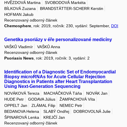
HVĚZDOVÁ Martina
SVOBODOVÁ Markéta
BÍLKOVÁ Zuzana
BRANDSTÄTTER-SCHERR Kerstin
HOFMAN Jakub
Recenzovaný odborný článek
Chemosphere
, rok: 2019, ročník: 230, vydání: September,
DOI
Genetika psoriázy v éře personalizované medicíny
VAŠKŮ Vladimír
VAŠKŮ Anna
Recenzovaný odborný článek
Psoriasis News
, rok: 2019, ročník: 3, vydání: 2
Identification of a Diagnostic Set of Endomyocardial
Biopsy microRNAs for Acute Cellular Rejection
Diagnostics in Patients after Heart Transplantation
Using Next-Generation Sequencing
NOVÁKOVÁ Tereza
MACHÁČKOVÁ Táňa
NOVÁK Jan
HUDE Petr
GODAVA Július
ŽAMPACHOVÁ Víta
OPPELT Jan
ZLÁMAL Filip
NEMEC Petr
BEDANOVA Helena
SLABÝ Ondřej
DOBROVOLNÁ Julie
ŠPINAROVÁ Lenka
KREJČÍ Jan
Recenzovaný odborný článek