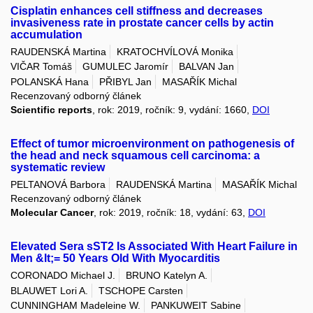
Cisplatin enhances cell stiffness and decreases
invasiveness rate in prostate cancer cells by actin
accumulation
RAUDENSKÁ Martina
KRATOCHVÍLOVÁ Monika
VIČAR Tomáš
GUMULEC Jaromír
BALVAN Jan
POLANSKÁ Hana
PŘIBYL Jan
MASAŘÍK Michal
Recenzovaný odborný článek
Scientific reports
, rok: 2019, ročník: 9, vydání: 1660,
DOI
Effect of tumor microenvironment on pathogenesis of
the head and neck squamous cell carcinoma: a
systematic review
PELTANOVÁ Barbora
RAUDENSKÁ Martina
MASAŘÍK Michal
Recenzovaný odborný článek
Molecular Cancer
, rok: 2019, ročník: 18, vydání: 63,
DOI
Elevated Sera sST2 Is Associated With Heart Failure in
Men &lt;= 50 Years Old With Myocarditis
CORONADO Michael J.
BRUNO Katelyn A.
BLAUWET Lori A.
TSCHOPE Carsten
CUNNINGHAM Madeleine W.
PANKUWEIT Sabine