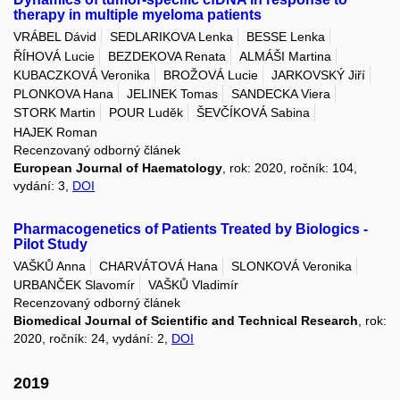
therapy in multiple myeloma patients
VRÁBEL Dávid
SEDLARIKOVA Lenka
BESSE Lenka
ŘÍHOVÁ Lucie
BEZDEKOVA Renata
ALMÁŠI Martina
KUBACZKOVÁ Veronika
BROŽOVÁ Lucie
JARKOVSKÝ Jiří
PLONKOVA Hana
JELINEK Tomas
SANDECKA Viera
STORK Martin
POUR Luděk
ŠEVČÍKOVÁ Sabina
HAJEK Roman
Recenzovaný odborný článek
European Journal of Haematology
, rok: 2020, ročník: 104,
vydání: 3,
DOI
Pharmacogenetics of Patients Treated by Biologics -
Pilot Study
VAŠKŮ Anna
CHARVÁTOVÁ Hana
SLONKOVÁ Veronika
URBANČEK Slavomír
VAŠKŮ Vladimír
Recenzovaný odborný článek
Biomedical Journal of Scientific and Technical Research
, rok:
2020, ročník: 24, vydání: 2,
DOI
2019