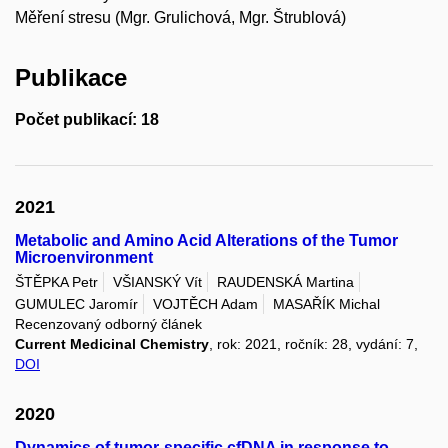
Měření stresu (Mgr. Grulichová, Mgr. Štrublová)
Publikace
Počet publikací: 18
2021
Metabolic and Amino Acid Alterations of the Tumor
Microenvironment
ŠTĚPKA Petr
VŠIANSKÝ Vít
RAUDENSKÁ Martina
GUMULEC Jaromír
VOJTĚCH Adam
MASAŘÍK Michal
Recenzovaný odborný článek
Current Medicinal Chemistry
, rok: 2021, ročník: 28, vydání: 7,
DOI
2020
Dynamics of tumor-specific cfDNA in response to