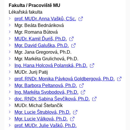
Fakulta / Pracoviště MU
Lékařská fakulta
prof. MUDr. Anna Vašků, CSc.
Mgr. Beáta Bednáriková
Mgr. Romana Bútová
MUDr. Kamil Ďuriš, Ph.D.
Mgr. David Galuška, Ph.D.
Mgr. Jana Gregorová, Ph.D.
Mgr. Markéta Grulichová, Ph.D.
Ing. Hana Holcová Polanská, Ph.D.
MUDr. Jurij Patij
prof. RNDr. Monika Pávková Goldbergová, Ph.D.
Mgr. Barbora Peltanová, Ph.D.
Ing. Markéta Svobodová, Ph.D.
doc. RNDr. Sabina Ševčíková, Ph.D.
MUDr. Michal Štefančík
Mgr. Lucie Štrublová, Ph.D.
Mgr. Lucie Válková, Ph.D.
prof. MUDr. Julie Vašků, Ph.D.