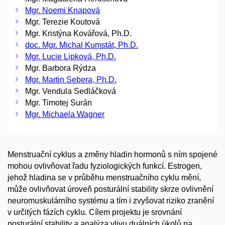
Mgr. Noemi Knapová
Mgr. Terezie Koutová
Mgr. Kristýna Kovářová, Ph.D.
doc. Mgr. Michal Kumstát, Ph.D.
Mgr. Lucie Lipková, Ph.D.
Mgr. Barbora Rýdza
Mgr. Martin Sebera, Ph.D.
Mgr. Vendula Sedláčková
Mgr. Timotej Surán
Mgr. Michaela Wagner
Menstruační cyklus a změny hladin hormonů s ním spojené
mohou ovlivňovat řadu fyziologických funkcí. Estrogen,
jehož hladina se v průběhu menstruačního cyklu mění,
může ovlivňovat úroveň posturální stability skrze ovlivnění
neuromuskulárního systému a tím i zvyšovat riziko zranění
v určitých fázích cyklu. Cílem projektu je srovnání
posturální stability a analýza vlivu duálních úkolů na