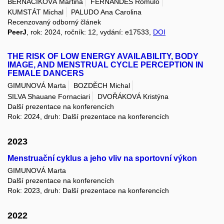
BERNACIKOVÁ Martina
FERNANDES Romulo
KUMSTÁT Michal
PALUDO Ana Carolina
Recenzovaný odborný článek
PeerJ
, rok: 2024, ročník: 12, vydání: e17533,
DOI
THE RISK OF LOW ENERGY AVAILABILITY, BODY
IMAGE, AND MENSTRUAL CYCLE PERCEPTION IN
FEMALE DANCERS
GIMUNOVÁ Marta
BOZDĚCH Michal
SILVA Shauane Fornaciari
DVOŘÁKOVÁ Kristýna
Další prezentace na konferencích
Rok: 2024, druh: Další prezentace na konferencích
2023
Menstruační cyklus a jeho vliv na sportovní výkon
GIMUNOVÁ Marta
Další prezentace na konferencích
Rok: 2023, druh: Další prezentace na konferencích
2022