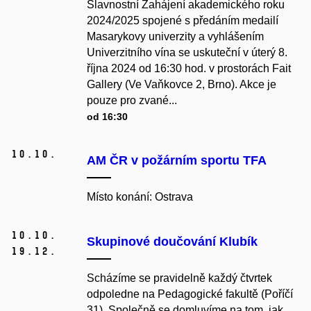
Slavnostní Zahájení akademického roku
2024/2025 spojené s předáním medailí
Masarykovy univerzity a vyhlášením
Univerzitního vína se uskuteční v úterý 8.
října 2024 od 16:30 hod. v prostorách Fait
Gallery (Ve Vaňkovce 2, Brno). Akce je
pouze pro zvané...
od 16:30
10.
10.
AM ČR v požárním sportu TFA
Místo konání: Ostrava
10.
10.
Skupinové doučování Klubík
19.
12.
Scházíme se pravidelně každý čtvrtek
odpoledne na Pedagogické fakultě (Poříčí
31). Společně se domluvíme na tom, jak