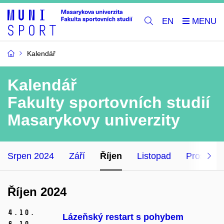
EN
Kalendář
Kalendář
Fakulty sportovních studií
Masarykovy univerzity
Srpen 2024
Září
Říjen
Listopad
Prosinec
Říjen 2024
4.
10.
Lázeňský restart s pohybem
6.
10.