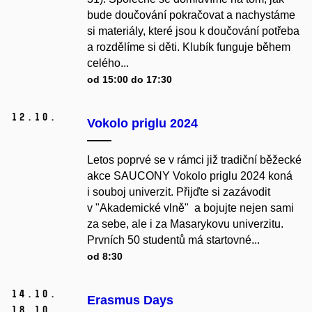
bude doučování pokračovat a nachystáme
si materiály, které jsou k doučování potřeba
a rozdělíme si děti. Klubík funguje během
celého...
od 15:00 do 17:30
12.
10.
Vokolo priglu 2024
Letos poprvé se v rámci již tradiční běžecké
akce SAUCONY Vokolo priglu 2024 koná
i souboj univerzit. Přijďte si zazávodit
v "Akademické vlně" a bojujte nejen sami
za sebe, ale i za Masarykovu univerzitu.
Prvních 50 studentů má startovné...
od 8:30
14.
10.
Erasmus Days
18.
10.