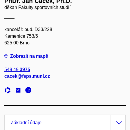
PhDr. Jan Cacek, Ph.D.
děkan Fakulty sportovních studií
kancelář: bud. D33/228
Kamenice 753/5
625 00 Brno
Zobrazit na mapě
549 49
3975
cacek@fsps.muni.cz
Základní údaje