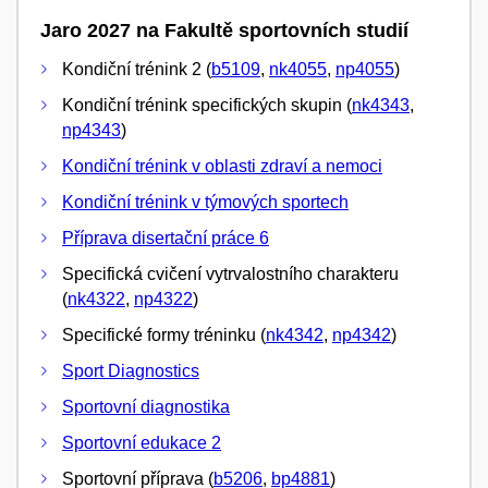
Jaro 2027 na Fakultě sportovních studií
Kondiční trénink 2 (
b5109
,
nk4055
,
np4055
)
Kondiční trénink specifických skupin (
nk4343
,
np4343
)
Kondiční trénink v oblasti zdraví a nemoci
Kondiční trénink v týmových sportech
Příprava disertační práce 6
Specifická cvičení vytrvalostního charakteru
(
nk4322
,
np4322
)
Specifické formy tréninku (
nk4342
,
np4342
)
Sport Diagnostics
Sportovní diagnostika
Sportovní edukace 2
Sportovní příprava (
b5206
,
bp4881
)