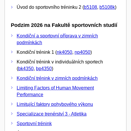
Úvod do sportovního tréninku 2 (
b5108
,
b5108k
)
Podzim 2026 na Fakultě sportovních studií
Kondiční a sportovní příprava v zimních
podmínkách
Kondiční trénink 1 (
nk4050
,
np4050
)
Kondiční trénink v individuálních sportech
(
bk4350
,
bp4350
)
Kondiční trénink v zimních podmínkách
Limiting Factors of Human Movement
Performance
Limitující faktory pohybového výkonu
Specializace trenérství 3 - Atletika
Sportovní trénink