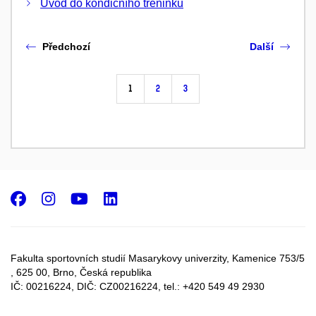
Úvod do kondičního tréninku
Předchozí
Další
1
2
3
Facebook
Instagram
Youtube
LinkedIn
Fakulta sportovních studií Masarykovy univerzity, Kamenice 753/5​
, 625 00, Brno, Česká republika
IČ: 00216224, DIČ: CZ00216224, tel.: +420 549 49 2930