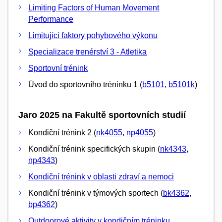
Limiting Factors of Human Movement
Performance
Limitující faktory pohybového výkonu
Specializace trenérství 3 - Atletika
Sportovní trénink
Úvod do sportovního tréninku 1 (
b5101
,
b5101k
)
Jaro 2025 na Fakultě sportovních studií
Kondiční trénink 2 (
nk4055
,
np4055
)
Kondiční trénink specifických skupin (
nk4343
,
np4343
)
Kondiční trénink v oblasti zdraví a nemoci
Kondiční trénink v týmových sportech (
bk4362
,
bp4362
)
Outdoorové aktivity v kondičním tréninku