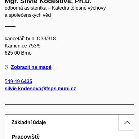
Mgr. Silvie Kodešová, Ph.D.
odborná asistentka – Katedra tělesné výchovy
a společenských věd
kancelář: bud. D33/318
Kamenice 753/5
625 00 Brno
Zobrazit na mapě
549 49
6435
silvie.kodesova@fsps.muni.cz
Základní údaje
Pracoviště