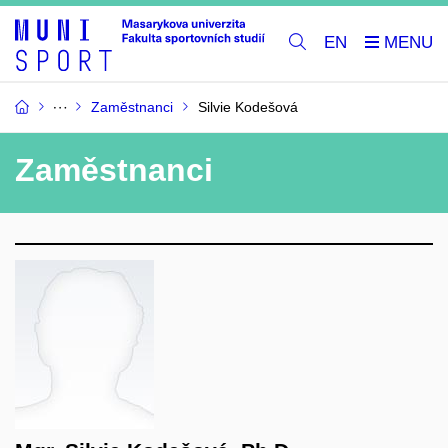
EN
Zaměstnanci
Silvie Kodešová
Zaměstnanci