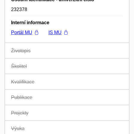
232378
Interní informace
Portál MU
IS MU
Životopis
Školitel
Kvalifikace
Publikace
Projekty
Výuka