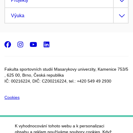
Projekty
Výuka
Facebook
Instagram
Youtube
LinkedIn
Fakulta sportovních studií Masarykovy univerzity, Kamenice 753/5​
, 625 00, Brno, Česká republika
IČ: 00216224, DIČ: CZ00216224, tel.: +420 549 49 2930
Cookies
K vyhodnocování tohoto webu a k personalizaci
obsahu a reklam používáme soubory cookies. Když