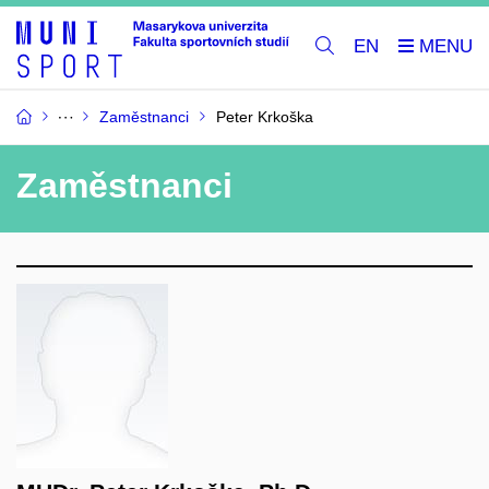
EN
Zaměstnanci
Peter Krkoška
Zaměstnanci