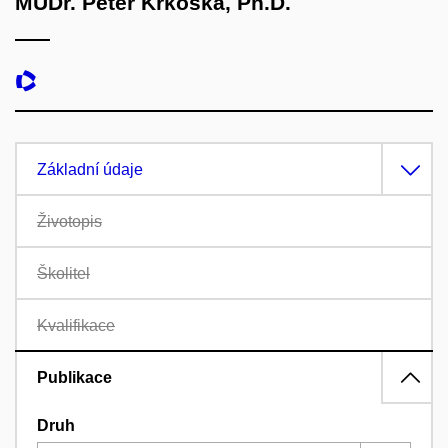
MUDr. Peter Krkoška, Ph.D.
Základní údaje
Životopis
Školitel
Kvalifikace
Publikace
Druh