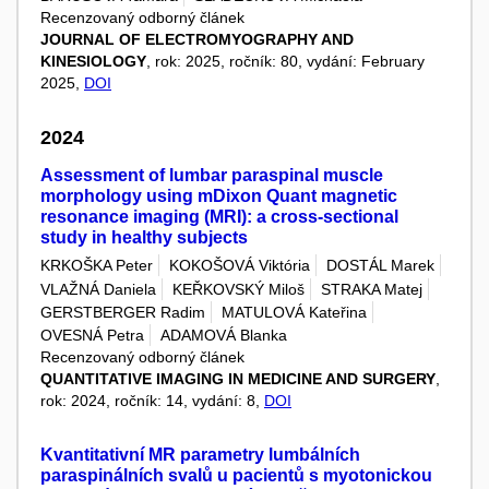
Recenzovaný odborný článek
JOURNAL OF ELECTROMYOGRAPHY AND
KINESIOLOGY
, rok: 2025, ročník: 80, vydání: February
2025,
DOI
2024
Assessment of lumbar paraspinal muscle
morphology using mDixon Quant magnetic
resonance imaging (MRI): a cross-sectional
study in healthy subjects
KRKOŠKA Peter
KOKOŠOVÁ Viktória
DOSTÁL Marek
VLAŽNÁ Daniela
KEŘKOVSKÝ Miloš
STRAKA Matej
GERSTBERGER Radim
MATULOVÁ Kateřina
OVESNÁ Petra
ADAMOVÁ Blanka
Recenzovaný odborný článek
QUANTITATIVE IMAGING IN MEDICINE AND SURGERY
,
rok: 2024, ročník: 14, vydání: 8,
DOI
Kvantitativní MR parametry lumbálních
paraspinálních svalů u pacientů s myotonickou