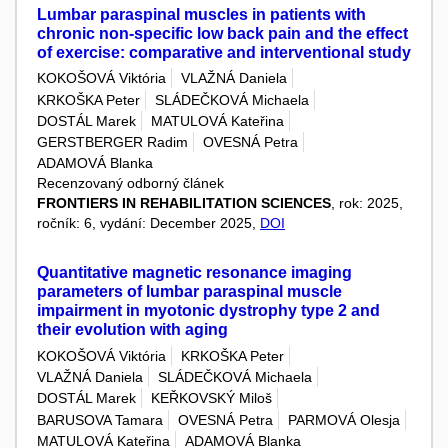
Lumbar paraspinal muscles in patients with
chronic non-specific low back pain and the effect
of exercise: comparative and interventional study
KOKOŠOVÁ Viktória
VLAŽNÁ Daniela
KRKOŠKA Peter
SLÁDEČKOVÁ Michaela
DOSTÁL Marek
MATULOVÁ Kateřina
GERSTBERGER Radim
OVESNÁ Petra
ADAMOVÁ Blanka
Recenzovaný odborný článek
FRONTIERS IN REHABILITATION SCIENCES
, rok: 2025,
ročník: 6, vydání: December 2025,
DOI
Quantitative magnetic resonance imaging
parameters of lumbar paraspinal muscle
impairment in myotonic dystrophy type 2 and
their evolution with aging
KOKOŠOVÁ Viktória
KRKOŠKA Peter
VLAŽNÁ Daniela
SLÁDEČKOVÁ Michaela
DOSTÁL Marek
KEŘKOVSKÝ Miloš
BARUSOVA Tamara
OVESNÁ Petra
PARMOVÁ Olesja
MATULOVÁ Kateřina
ADAMOVÁ Blanka