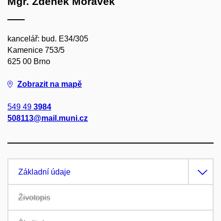
Mgr. Zdeněk Morávek
kancelář: bud. E34/305
Kamenice 753/5
625 00 Brno
Zobrazit na mapě
549 49
3984
508113@mail.muni.cz
Základní údaje
Životopis