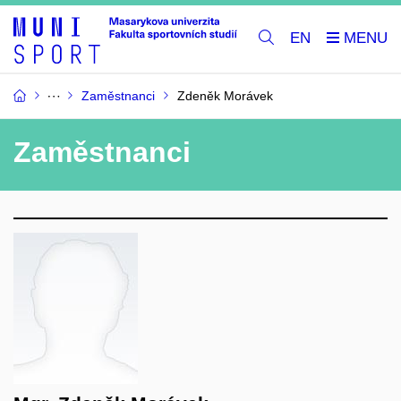
EN
Zaměstnanci
Zdeněk Morávek
Zaměstnanci