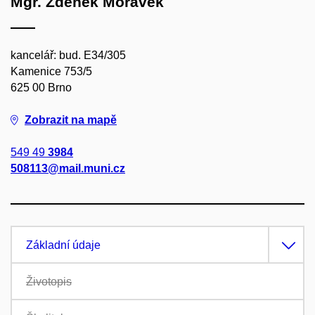
Mgr. Zdeněk Morávek
kancelář: bud. E34/305
Kamenice 753/5
625 00 Brno
Zobrazit na mapě
549 49
3984
508113@mail.muni.cz
Základní údaje
Životopis