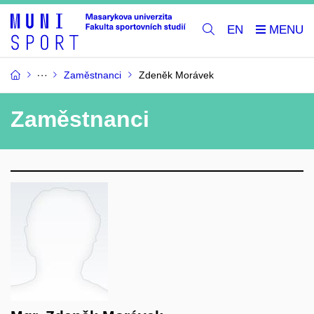
EN
Zaměstnanci
Zdeněk Morávek
Zaměstnanci