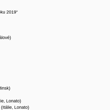
oku 2019“
álové)
Minsk)
ie, Lonato)
(Itálie, Lonato)