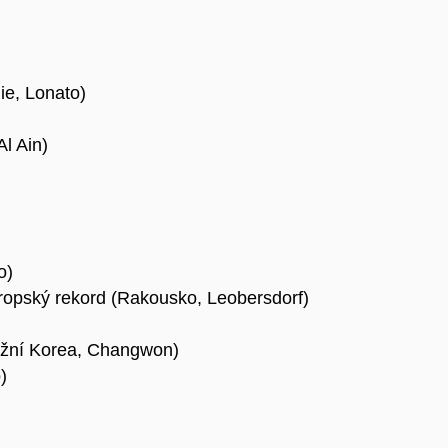
ie, Lonato)
Al Ain)
o)
vropský rekord (Rakousko, Leobersdorf)
Jižní Korea, Changwon)
)