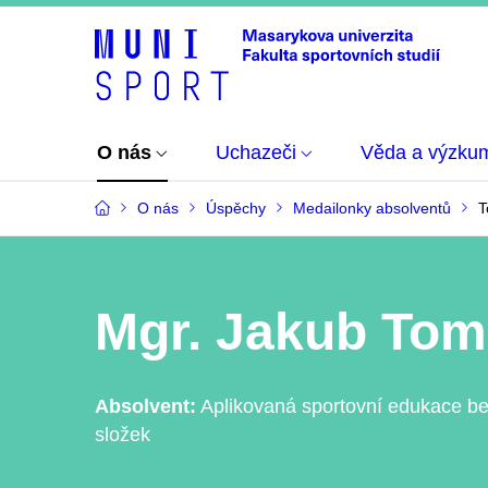
O nás
Uchazeči
Věda a výzku
O nás
Úspěchy
Medailonky absolventů
T
Mgr. Jakub To
Absolvent:
Aplikovaná sportovní edukace b
složek