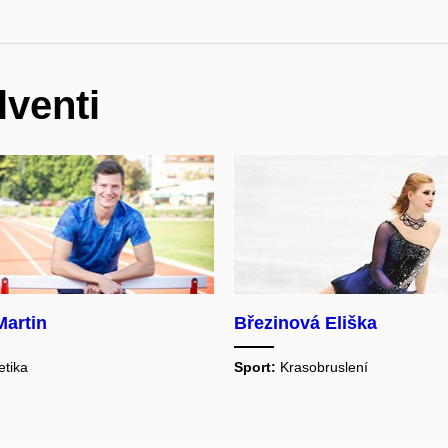
lventi
Martin
Březinová Eliška
etika
Sport:
Krasobruslení