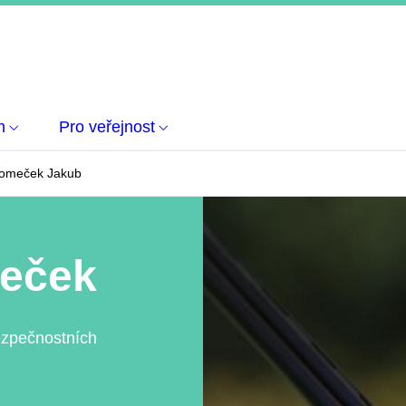
m
Pro veřejnost
omeček Jakub
meček
ezpečnostních