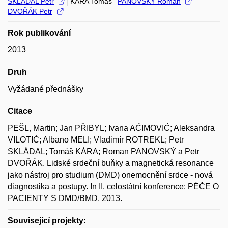
SKLÁDAL Petr
KÁRA Tomáš
PANOVSKÝ Roman
DVOŘÁK Petr
Rok publikování
2013
Druh
Vyžádané přednášky
Citace
PEŠL, Martin; Jan PŘIBYL; Ivana AĆIMOVIĆ; Aleksandra
VILOTIĆ; Albano MELI; Vladimír ROTREKL; Petr
SKLÁDAL; Tomáš KÁRA; Roman PANOVSKÝ a Petr
DVOŘÁK. Lidské srdeční buňky a magnetická resonance
jako nástroj pro studium (DMD) onemocnění srdce - nová
diagnostika a postupy. In II. celostátní konference: PÉČE O
PACIENTY S DMD/BMD. 2013.
Související projekty: