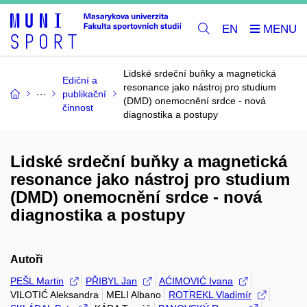
EN
Lidské srdeční buňky a magnetická
Ediční a
resonance jako nástroj pro studium
publikační
(DMD) onemocnění srdce - nová
činnost
diagnostika a postupy
Lidské srdeční buňky a magnetická
resonance jako nástroj pro studium
(DMD) onemocnění srdce - nová
diagnostika a postupy
Autoři
PEŠL Martin
PŘIBYL Jan
AĆIMOVIĆ Ivana
VILOTIĆ Aleksandra
MELI Albano
ROTREKL Vladimír