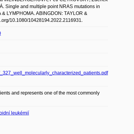
Single and multiple point NRAS mutations in
EUKEMIA & LYMPHOMA. ABINGDON: TAYLOR &
doi.org/10.1080/10428194.2022.2116931.
0
27_well_molecularly_characterized_patients.pdf
ients and represents one of the most commonly
oidní leukémií