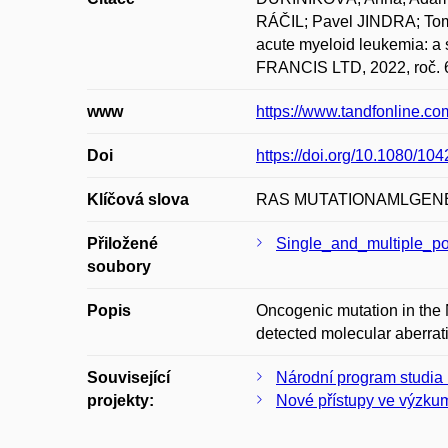
RÁČIL; Pavel JINDRA; Tom
acute myeloid leukemia: 
FRANCIS LTD, 2022, roč. 6
www
https://www.tandfonline.c
Doi
https://doi.org/10.1080/1
Klíčová slova
RAS MUTATIONAMLGEN
Přiložené
Single_and_multiple_p
soubory
Popis
Oncogenic mutation in the
detected molecular aberrat
Související
Národní program studia 
projekty:
Nové přístupy ve výzkum