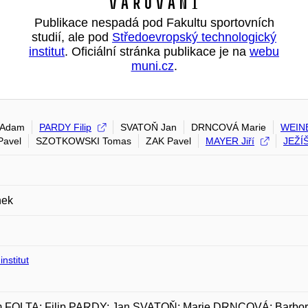
Varování
Publikace nespadá pod Fakultu sportovních
studií, ale pod
Středoevropský technologický
institut
. Oficiální stránka publikace je na
webu
muni.cz
.
 Adam
PARDY Filip
SVATOŇ Jan
DRNCOVÁ Marie
WEIN
Pavel
SZOTKOWSKI Tomas
ZAK Pavel
MAYER Jiří
JEŽÍ
nek
nstitut
 FOLTA; Filip PARDY; Jan SVATOŇ; Marie DRNCOVÁ; Bar