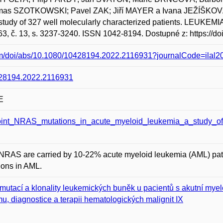
as SZOTKOWSKI; Pavel ZAK; Jiří MAYER a Ivana JEŽÍŠKOVÁ. 
a study of 327 well molecularly characterized patients. L
3, č. 13, s. 3237-3240. ISSN 1042-8194. Dostupné z: https://
om/doi/abs/10.1080/10428194.2022.2116931?journalCode=ilal2
0428194.2022.2116931
E
oint_NRAS_mutations_in_acute_myeloid_leukemia_a_study_of_3
 NRAS are carried by 10-22% acute myeloid leukemia (AML) pat
ions in AML.
mutací a klonality leukemických buněk u pacientů s akutní myel
u, diagnostice a terapii hematologických malignit IX