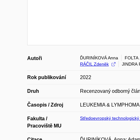
ĎURINÍKOVÁ Anna
FOLTA
Autoři
RÁČIL Zdeněk
JINDRA 
Rok publikování
2022
Druh
Recenzovaný odborný člá
Časopis / Zdroj
LEUKEMIA & LYMPHOMA
Středoevropský technologický i
Fakulta /
Pracoviště MU
Citace
ĎURINÍKOVÁ, Anna; Adam