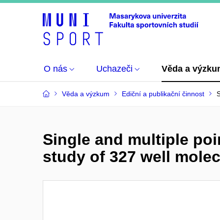
O nás
Uchazeči
Věda a výzk
Věda a výzkum
Ediční a publikační činnost
S
Single and multiple po
study of 327 well molec