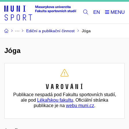
EN
Ediční a publikační činnost
Jóga
Jóga
Varování
Publikace nespadá pod Fakultu sportovních studií,
ale pod
Lékařskou fakultu
. Oficiální stránka
publikace je na
webu muni.cz
.