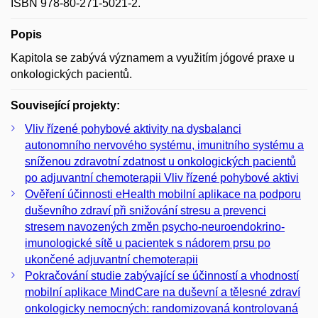
ISBN 978-80-271-5021-2.
Popis
Kapitola se zabývá významem a využitím jógové praxe u
onkologických pacientů.
Související projekty:
Vliv řízené pohybové aktivity na dysbalanci
autonomního nervového systému, imunitního systému a
sníženou zdravotní zdatnost u onkologických pacientů
po adjuvantní chemoterapii Vliv řízené pohybové aktivi
Ověření účinnosti eHealth mobilní aplikace na podporu
duševního zdraví při snižování stresu a prevenci
stresem navozených změn psycho-neuroendokrino-
imunologické sítě u pacientek s nádorem prsu po
ukončené adjuvantní chemoterapii
Pokračování studie zabývající se účinností a vhodností
mobilní aplikace MindCare na duševní a tělesné zdraví
onkologicky nemocných: randomizovaná kontrolovaná