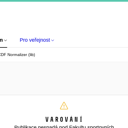
um
Pro veřejnost
DF Normalizer (lib)
Varování
Publikace nespadá pod Fakultu sportovních