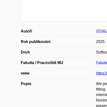
STOKL
Autoři
Rok publikování
2025
Druh
Softw
Fakulta
Fakulta / Pracoviště MU
www
https:
Popis
We pre
fittin
intens
Nonlin
preser