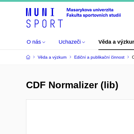
O nás
Uchazeči
Věda a výzk
Věda a výzkum
Ediční a publikační činnost
C
CDF Normalizer (lib)