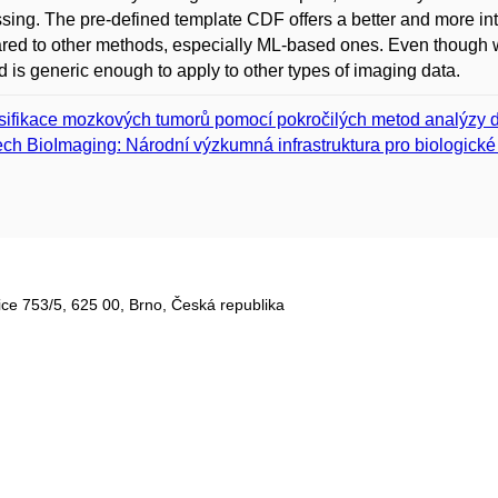
sing. The pre-defined template CDF offers a better and more intui
ed to other methods, especially ML-based ones. Even though 
 is generic enough to apply to other types of imaging data.
sifikace mozkových tumorů pomocí pokročilých metod analýzy d
ch BioImaging: Národní výzkumná infrastruktura pro biologick
ce 753/5​, 625 00, Brno, Česká republika