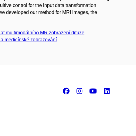
tive control for the input data transformation
we developed our method for MRI images, the
at multimodálního MR zobrazení difuze
é a medicínské zobrazování
Facebook
Instagram
Youtube
Linke