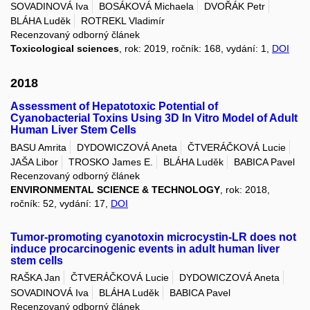
SOVADINOVÁ Iva
BOSÁKOVÁ Michaela
DVOŘÁK Petr
BLÁHA Luděk
ROTREKL Vladimír
Recenzovaný odborný článek
Toxicological sciences
, rok: 2019, ročník: 168, vydání: 1,
DOI
2018
Assessment of Hepatotoxic Potential of
Cyanobacterial Toxins Using 3D In Vitro Model of Adult
Human Liver Stem Cells
BASU Amrita
DYDOWICZOVÁ Aneta
ČTVERÁČKOVÁ Lucie
JAŠA Libor
TROSKO James E.
BLÁHA Luděk
BABICA Pavel
Recenzovaný odborný článek
ENVIRONMENTAL SCIENCE & TECHNOLOGY
, rok: 2018,
ročník: 52, vydání: 17,
DOI
Tumor-promoting cyanotoxin microcystin-LR does not
induce procarcinogenic events in adult human liver
stem cells
RAŠKA Jan
ČTVERÁČKOVÁ Lucie
DYDOWICZOVÁ Aneta
SOVADINOVÁ Iva
BLÁHA Luděk
BABICA Pavel
Recenzovaný odborný článek