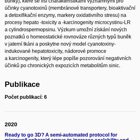
buňky), které se liší charakteristikami významnými pro
účinky cyanotoxinů (membránové transportery, bioaktivační
a detoxifikační enzymy, markery oxidativního stresu) na
procesy hepato -toxicity a -karcinogenity microcystinu-LR
a cylindrospermopsinu. Výzkum umožní získání nových
poznatků o homeostatické rovnováze různých typů buněk
v jaterní tkáni a poskytne nový model cyanotoxiny-
indukované hepatotoxicity, nádorové promoce
a karcinogenity, který lépe popíše pozorování negativních
účinků po chronických expozicích metabolitům sinic.
Publikace
Počet publikací: 6
2020
Ready to go 3D? A semi-automated protocol for