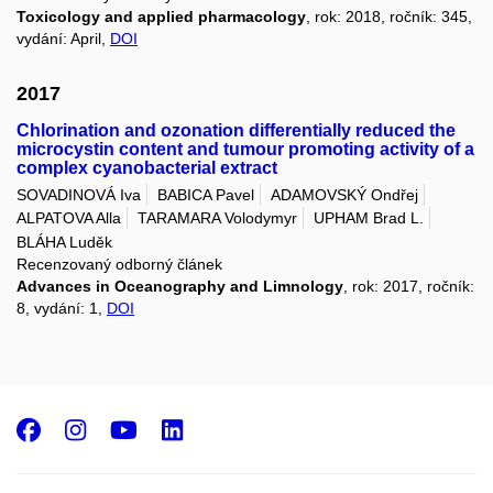
Toxicology and applied pharmacology
, rok: 2018, ročník: 345,
vydání: April,
DOI
2017
Chlorination and ozonation differentially reduced the
microcystin content and tumour promoting activity of a
complex cyanobacterial extract
SOVADINOVÁ Iva
BABICA Pavel
ADAMOVSKÝ Ondřej
ALPATOVA Alla
TARAMARA Volodymyr
UPHAM Brad L.
BLÁHA Luděk
Recenzovaný odborný článek
Advances in Oceanography and Limnology
, rok: 2017, ročník:
8, vydání: 1,
DOI
Facebook
Instagram
Youtube
LinkedIn