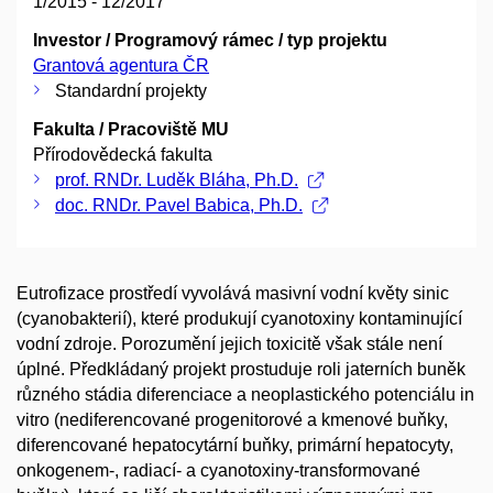
1/2015 - 12/2017
Investor / Programový rámec / typ projektu
Grantová agentura ČR
Standardní projekty
Fakulta / Pracoviště MU
Přírodovědecká fakulta
prof. RNDr. Luděk Bláha, Ph.D.
doc. RNDr. Pavel Babica, Ph.D.
Eutrofizace prostředí vyvolává masivní vodní květy sinic
(cyanobakterií), které produkují cyanotoxiny kontaminující
vodní zdroje. Porozumění jejich toxicitě však stále není
úplné. Předkládaný projekt prostuduje roli jaterních buněk
různého stádia diferenciace a neoplastického potenciálu in
vitro (nediferencované progenitorové a kmenové buňky,
diferencované hepatocytární buňky, primární hepatocyty,
onkogenem-, radiací- a cyanotoxiny-transformované