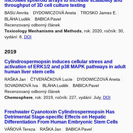
microwell spheroid arrays to increase scalability and
throughput of 3D cell culture testing
BASU Amrita
DYDOWICZOVÁ Aneta
TROSKO James E.
BLÁHA Luděk
BABICA Pavel
Recenzovaný odborný článek
Toxicology Mechanisms and Methods
, rok: 2020, ročník: 30,
vydání: 8,
DOI
2019
Cylindrospermopsin induces cellular stress and
activation of ERK1/2 and p38 MAPK pathways in adult
human liver stem cells
RAŠKA Jan
ČTVERÁČKOVÁ Lucie
DYDOWICZOVÁ Aneta
SOVADINOVÁ Iva
BLÁHA Luděk
BABICA Pavel
Recenzovaný odborný článek
Chemosphere
, rok: 2019, ročník: 227, vydání: July,
DOI
Freshwater Cyanotoxin Cylindrospermopsin Has
Detrimental Stage-specific Effects on Hepatic
Differentiation From Human Embryonic Stem Cells
VÁŇOVÁ Tereza
RAŠKA Jan
BABICA Pavel