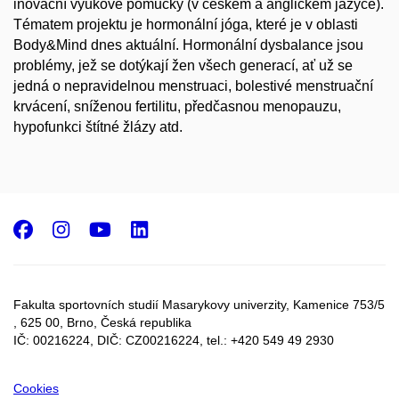
inovační výukové pomůcky (v českém a anglickém jazyce).
Tématem projektu je hormonální jóga, které je v oblasti
Body&Mind dnes aktuální. Hormonální dysbalance jsou
problémy, jež se dotýkají žen všech generací, ať už se
jedná o nepravidelnou menstruaci, bolestivé menstruační
krvácení, sníženou fertilitu, předčasnou menopauzu,
hypofunkci štítné žlázy atd.
Facebook
Instagram
Youtube
LinkedIn
Fakulta sportovních studií Masarykovy univerzity, Kamenice 753/5​
, 625 00, Brno, Česká republika
IČ: 00216224, DIČ: CZ00216224, tel.: +420 549 49 2930
Cookies